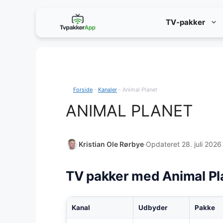
Hop
TV-pakker
til
indhold
Forside
-
Kanaler
-
Animal Planet
ANIMAL PLANET
Kristian Ole Rørbye
·
Opdateret 28. juli 2026
TV pakker med Animal Pl
Kanal
Udbyder
Pakke