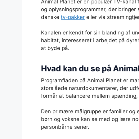
Animal Planet er en populær TV-kanal fo
og oplysningsprogrammer, der bringer s
danske
tv-pakker
eller via streamingtje
Kanalen er kendt for sin blanding af un
habitat, interesseret i arbejdet på dyreh
at byde på.
Hvad kan du se på Animal
Programfladen på Animal Planet er man
storslåede naturdokumentarer, der udfo
formår at balancere mellem spænding, 
Den primære målgruppe er familier og 
børn og voksne kan se med og lære noge
personbårne serier.