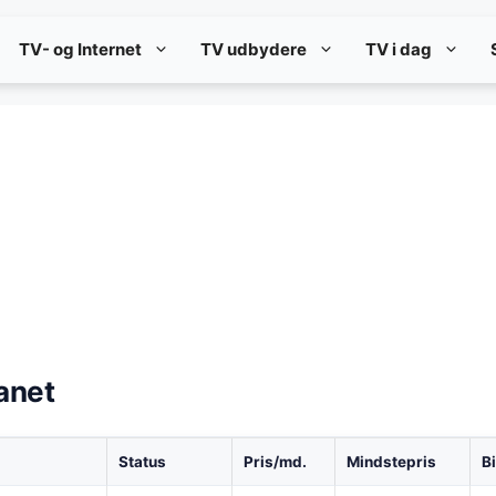
TV- og Internet
TV udbydere
TV i dag
anet
Status
Pris/md.
Mindstepris
B