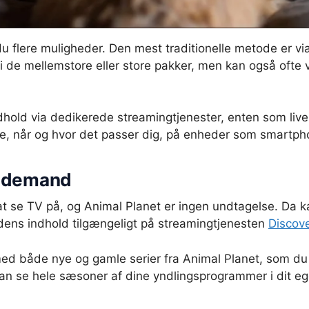
u flere muligheder. Den mest traditionelle metode er vi
i de mellemstore eller store pakker, men kan også ofte 
dhold via dedikerede streamingtjenester, enten som live
ne, når og hvor det passer dig, på enheder som smartphon
n-demand
 se TV på, og Animal Planet er ingen undtagelse. Da ka
 dens indhold tilgængeligt på streamingtjenesten
Discov
med både nye og gamle serier fra Animal Planet, som d
kan se hele sæsoner af dine yndlingsprogrammer i dit e