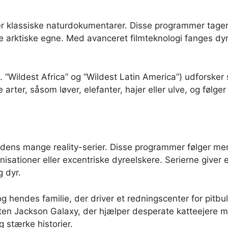
r klassiske naturdokumentarer. Disse programmer tager 
ktiske egne. Med avanceret filmteknologi fanges dyrene
 “Wildest Africa” og “Wildest Latin America”) udforsker 
rter, såsom løver, elefanter, hajer eller ulve, og følger
 dens mange reality-serier. Disse programmer følger me
ationer eller excentriske dyreelskere. Serierne giver et
g dyr.
 og hendes familie, der driver et redningscenter for pitbu
en Jackson Galaxy, der hjælper desperate katteejere me
 stærke historier.