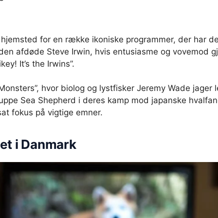
hjemsted for en række ikoniske programmer, der har de
den afdøde Steve Irwin, hvis entusiasme og vovemod gjo
ey! It’s the Irwins”.
 Monsters”, hvor biolog og lystfisker Jeremy Wade jager
øgruppe Sea Shepherd i deres kamp mod japanske hvalfa
at fokus på vigtige emner.
et i Danmark