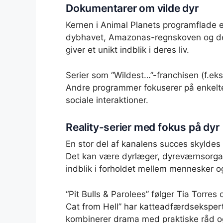
Dokumentarer om vilde dyr
Kernen i Animal Planets programflade e
dybhavet, Amazonas-regnskoven og de ar
giver et unikt indblik i deres liv.
Serier som “Wildest…”-franchisen (f.eks.
Andre programmer fokuserer på enkelte a
sociale interaktioner.
Reality-serier med fokus på dyr
En stor del af kanalens succes skyldes
Det kan være dyrlæger, dyreværnsorganis
indblik i forholdet mellem mennesker o
“Pit Bulls & Parolees” følger Tia Torres
Cat from Hell” har katteadfærdsekspert
kombinerer drama med praktiske råd og