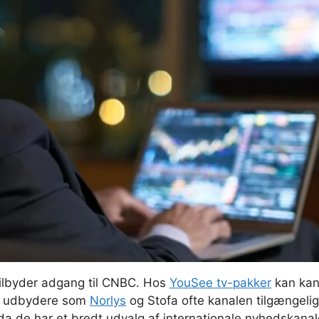
tilbyder adgang til CNBC. Hos
YouSee tv-pakker
kan kan
ar udbydere som
Norlys
og Stofa ofte kanalen tilgængelig
a de har et bredt udvalg af internationale nyhedskanal