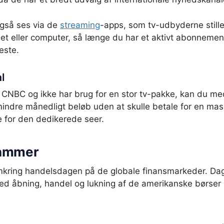
også ses via de
streaming
-apps, som tv-udbyderne stiller
let eller computer, så længe du har et aktivt abonnemen
este.
l
 CNBC og ikke har brug for en stor tv-pakke, kan du me
mindre månedligt beløb uden at skulle betale for en mass
 for den dedikerede seer.
rammer
mkring handelsdagen på de globale finansmarkeder. Dag
ed åbning, handel og lukning af de amerikanske børser 