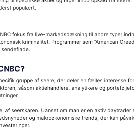
ing til specifikke aktier og tager imod opkald fra seer
derst populært.
NBC fokus fra live-markedsdækning til andre typer ind
økonomisk kriminalitet. Programmer som “American Greed”,
 sendeflade.
 CNBC?
ecifik gruppe af seere, der deler en fælles interesse fo
ktoren, såsom aktiehandlere, analytikere og porteføljefor
utninger.
el af seerskaren. Uanset om man er en aktiv daytrader e
edsnyheder og makroøkonomiske trends, der kan påvirke
investeringer.