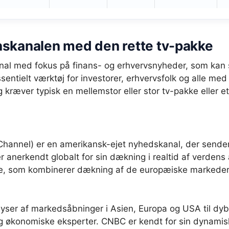
nskanalen med den rette tv-pakke
anal med fokus på finans- og erhvervsnyheder, som kan 
entielt værktøj for investorer, erhvervsfolk og alle med
ræver typisk en mellemstor eller stor tv-pakke eller et 
nnel) er en amerikansk-ejet nyhedskanal, der sender 
 anerkendt globalt for sin dækning i realtid af verdens
pe, som kombinerer dækning af de europæiske markede
lyser af markedsåbninger i Asien, Europa og USA til d
 og økonomiske eksperter. CNBC er kendt for sin dynamis