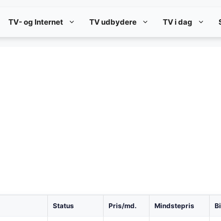
TV- og Internet
TV udbydere
TV i dag
Status
Pris/md.
Mindstepris
B