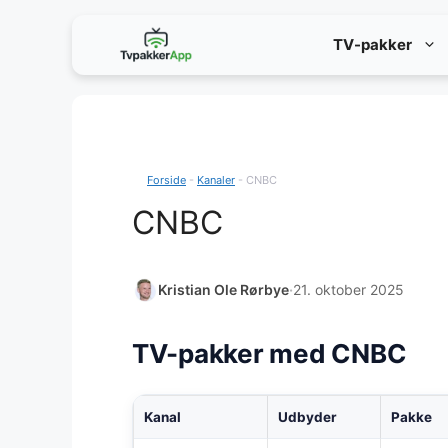
Hop
TV-pakker
til
indhold
Forside
-
Kanaler
-
CNBC
CNBC
Kristian Ole Rørbye
·
21. oktober 2025
TV-pakker med CNBC
Kanal
Udbyder
Pakke