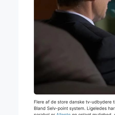
Flere af de store danske tv-udbydere 
Bland Selv-point system. Ligeledes h
parabol er
Allente
en oplagt mulighed, d