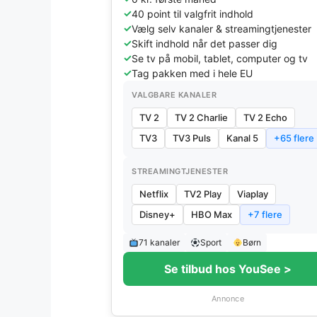
40 point til valgfrit indhold
Vælg selv kanaler & streamingtjenester
Skift indhold når det passer dig
Se tv på mobil, tablet, computer og tv
Tag pakken med i hele EU
VALGBARE KANALER
TV 2
TV 2 Charlie
TV 2 Echo
TV3
TV3 Puls
Kanal 5
+65 flere
STREAMINGTJENESTER
Netflix
TV2 Play
Viaplay
Disney+
HBO Max
+7 flere
71 kanaler
Sport
Børn
Se tilbud hos YouSee >
Annonce