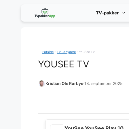
Hop
TV-pakker
til
indhold
Forside
-
TV udbydere
-
YouSee TV
YOUSEE TV
Kristian Ole Rørbye
·
18. september 2025
YouSee YouSee Play 10