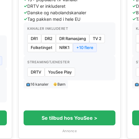
DRTV er inkluderet
D
Danske og nabolandskanaler
B
Tag pakken med i hele EU
T
KANALER INKLUDERET
K
DR1
DR2
DR Ramasjang
TV 2
Folketinget
NRK1
+10 flere
STREAMINGTJENESTER
S
DRTV
YouSee Play
16 kanaler
Børn
Se tilbud hos YouSee >
Annonce