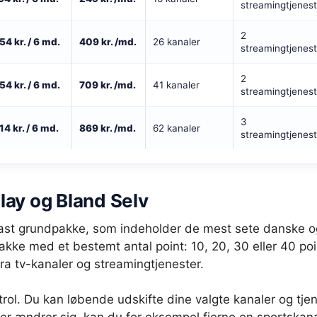
streamingtjenest
2
54 kr. / 6 md.
409 kr. /md.
26 kanaler
streamingtjenest
2
54 kr. / 6 md.
709 kr. /md.
41 kanaler
streamingtjenest
3
14 kr. / 6 md.
869 kr. /md.
62 kanaler
streamingtjenest
ay og Bland Selv
fast grundpakke, som indeholder de mest sete danske o
ke med et bestemt antal point: 10, 20, 30 eller 40 poin
tra tv-kanaler og streamingtjenester.
ntrol. Du kan løbende udskifte dine valgte kanaler og tje