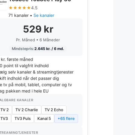
★★★★★
4.5
71 kanaler •
Se kanaler
529 kr
Pr. Måned • 6 Måneder
Mindstepris:
2.645 kr. / 6 md.
 kr. første måned
0 point til valgfrit indhold
ælg selv kanaler & streamingtjenester
kift indhold når det passer dig
e tv på mobil, tablet, computer og tv
ag pakken med i hele EU
ALGBARE KANALER
TV 2
TV 2 Charlie
TV 2 Echo
TV3
TV3 Puls
Kanal 5
+65 flere
TREAMINGTJENESTER