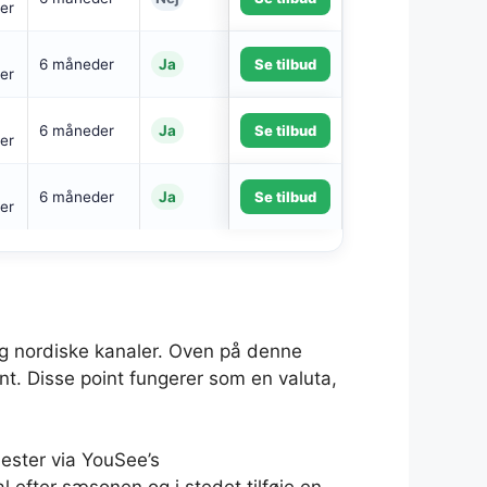
er
6 måneder
Ja
Se tilbud
er
6 måneder
Ja
Se tilbud
er
6 måneder
Ja
Se tilbud
er
g nordiske kanaler. Oven på denne
t. Disse point fungerer som en valuta,
nester via YouSee’s