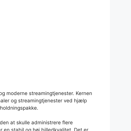
 og moderne streamingtjenester. Kernen
naler og streamingtjenester ved hjælp
erholdningspakke.
en at skulle administrere flere
en stabil og høj billedkvalitet. Det er