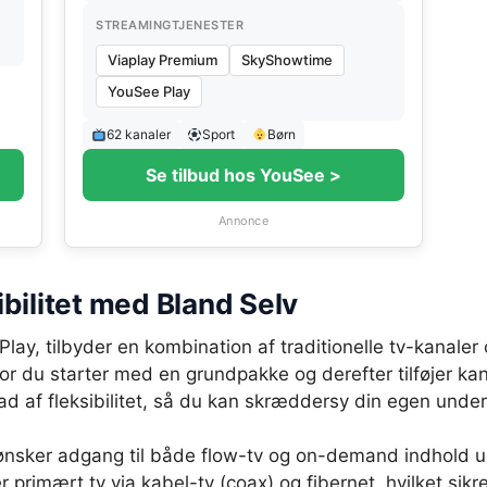
STREAMINGTJENESTER
Viaplay Premium
SkyShowtime
YouSee Play
62 kanaler
Sport
Børn
Se tilbud hos YouSee >
Annonce
bilitet med Bland Selv
y, tilbyder en kombination af traditionelle tv-kanaler
or du starter med en grundpakke og derefter tilføjer ka
rad af fleksibilitet, så du kan skræddersy din egen und
 ønsker adgang til både flow-tv og on-demand indhold ud
imært tv via kabel-tv (coax) og fibernet, hvilket sikrer 