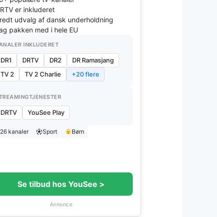
RTV er inkluderet
redt udvalg af dansk underholdning
ag pakken med i hele EU
ANALER INKLUDERET
DR1
DRTV
DR2
DR Ramasjang
TV 2
TV 2 Charlie
+20 flere
TREAMINGTJENESTER
DRTV
YouSee Play
26 kanaler
Sport
Børn
Se tilbud hos YouSee >
Annonce