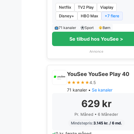
Netflix
TV2 Play
Viaplay
Disney+
HBO Max
+7 flere
71 kanaler
Sport
Børn
Se tilbud hos YouSee >
Annonce
YouSee YouSee Play 40
★★★★★
4.5
71 kanaler •
Se kanaler
629 kr
Pr. Måned • 6 Måneder
Mindstepris:
3.145 kr. / 6 md.
0 kr. første måned