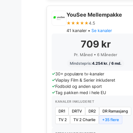
YouSee Mellempakke
★★★★★
4.5
41 kanaler •
Se kanaler
709 kr
Pr. Måned • 6 Måneder
Mindstepris:
4.254 kr. / 6 md.
30+ populære tv-kanaler
Viaplay Film & Serier inkluderet
Fodbold og anden sport
Tag pakken med i hele EU
KANALER INKLUDERET
DR1
DRTV
DR2
DR Ramasjang
TV 2
TV 2 Charlie
+35 flere