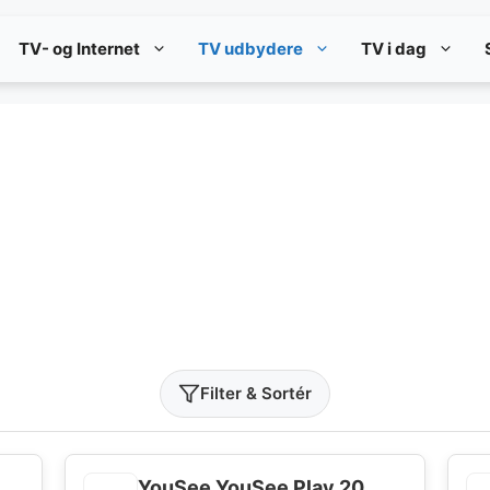
TV- og Internet
TV udbydere
TV i dag
Filter & Sortér
YouSee YouSee Play 20