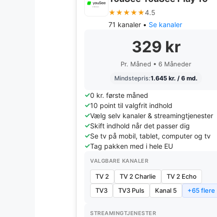
★★★★★
4.5
71 kanaler •
Se kanaler
329 kr
Pr. Måned • 6 Måneder
Mindstepris:
1.645 kr. / 6 md.
0 kr. første måned
10 point til valgfrit indhold
Vælg selv kanaler & streamingtjenester
Skift indhold når det passer dig
Se tv på mobil, tablet, computer og tv
Tag pakken med i hele EU
VALGBARE KANALER
TV 2
TV 2 Charlie
TV 2 Echo
TV3
TV3 Puls
Kanal 5
+65 flere
STREAMINGTJENESTER