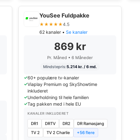
YouSee Fuldpakke
★★★★★
4.5
62 kanaler •
Se kanaler
869 kr
Pr. Måned • 6 Måneder
Mindstepris:
5.214 kr. / 6 md.
60+ populære tv-kanaler
Viaplay Premium og SkyShowtime
inkluderet
Underholdning til hele familien
Tag pakken med i hele EU
KANALER INKLUDERET
DR1
DRTV
DR2
DR Ramasjang
TV 2
TV 2 Charlie
+56 flere