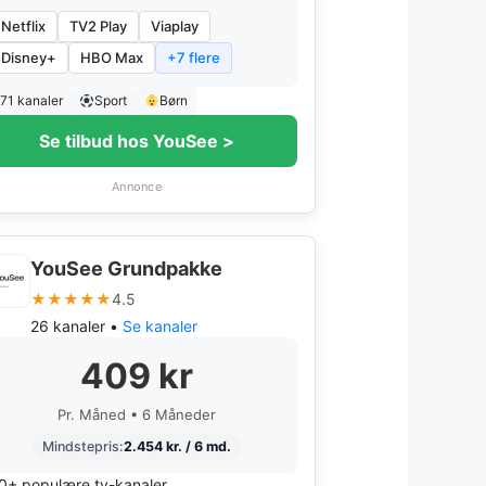
Netflix
TV2 Play
Viaplay
Disney+
HBO Max
+7 flere
71 kanaler
Sport
Børn
Se tilbud hos YouSee >
Annonce
YouSee Grundpakke
★★★★★
4.5
26 kanaler •
Se kanaler
409 kr
Pr. Måned • 6 Måneder
Mindstepris:
2.454 kr. / 6 md.
0+ populære tv-kanaler