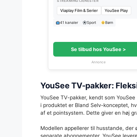
STREAMINGTJENESTER
Viaplay Film & Serier
YouSee Play
41 kanaler
Sport
Børn
Se tilbud hos YouSee >
Annonce
YouSee TV-pakker: Fleksi
YouSee TV-pakker, kendt som YouSee Pla
i produktet er Bland Selv-konceptet, hv
af et pointsystem. Dette giver en høj g
Modellen appellerer til husstande, der
separate abonnementer. YouSee leverer pr