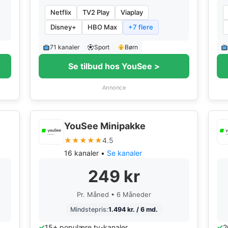
Netflix
TV2 Play
Viaplay
Disney+
HBO Max
+7 flere
71 kanaler
Sport
Børn
Se tilbud hos YouSee >
Annonce
YouSee Minipakke
★★★★★
4.5
16 kanaler •
Se kanaler
249 kr
Pr. Måned • 6 Måneder
Mindstepris:
1.494 kr. / 6 md.
15+ populære tv-kanaler
2