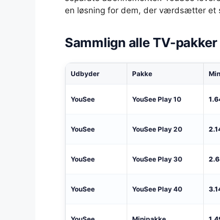
en løsning for dem, der værdsætter et 
Sammlign alle TV-pakker
Udbyder
Pakke
Min
YouSee
YouSee Play 10
1.6
YouSee
YouSee Play 20
2.1
YouSee
YouSee Play 30
2.6
YouSee
YouSee Play 40
3.1
YouSee
Minipakke
1.4