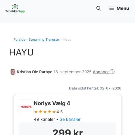
Hop
Menu
til
indhold
Forside
-
Streaming Tjenester
-
Hayu
HAYU
Annonce
Kristian Ole Rørbye
·
18. september 2025
·
i
Data sidst hentet: 02-07-2026
Norlys Vælg 4
★★★★★
4.5
49 kanaler •
Se kanaler
299 kr