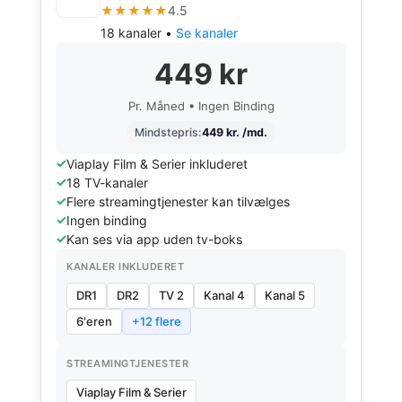
★★★★★
4.5
18 kanaler •
Se kanaler
449 kr
Pr. Måned • Ingen Binding
Mindstepris:
449 kr. /md.
Viaplay Film & Serier inkluderet
18 TV-kanaler
Flere streamingtjenester kan tilvælges
Ingen binding
Kan ses via app uden tv-boks
KANALER INKLUDERET
DR1
DR2
TV 2
Kanal 4
Kanal 5
6'eren
+12 flere
STREAMINGTJENESTER
Viaplay Film & Serier