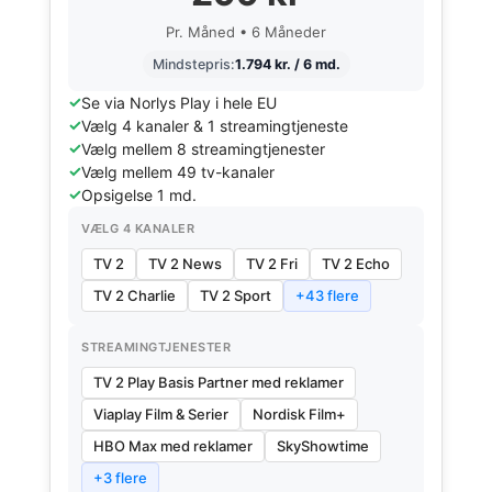
Pr. Måned • 6 Måneder
Mindstepris:
1.794 kr. / 6 md.
Se via Norlys Play i hele EU
Vælg 4 kanaler & 1 streamingtjeneste
Vælg mellem 8 streamingtjenester
Vælg mellem 49 tv-kanaler
Opsigelse 1 md.
VÆLG 4 KANALER
TV 2
TV 2 News
TV 2 Fri
TV 2 Echo
TV 2 Charlie
TV 2 Sport
+43 flere
STREAMINGTJENESTER
TV 2 Play Basis Partner med reklamer
Viaplay Film & Serier
Nordisk Film+
HBO Max med reklamer
SkyShowtime
+3 flere