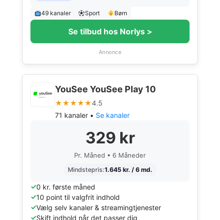
49 kanaler
Sport
Børn
Se tilbud hos Norlys >
Annonce
YouSee YouSee Play 10
★★★★★
4.5
71 kanaler •
Se kanaler
329 kr
Pr. Måned • 6 Måneder
Mindstepris:
1.645 kr. / 6 md.
0 kr. første måned
10 point til valgfrit indhold
Vælg selv kanaler & streamingtjenester
Skift indhold når det passer dig