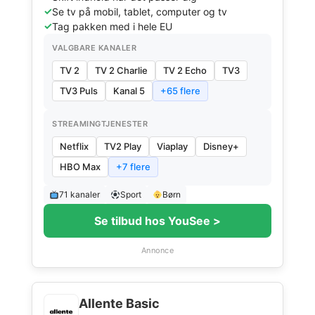
Se tv på mobil, tablet, computer og tv
Tag pakken med i hele EU
VALGBARE KANALER
TV 2
TV 2 Charlie
TV 2 Echo
TV3
TV3 Puls
Kanal 5
+65 flere
STREAMINGTJENESTER
Netflix
TV2 Play
Viaplay
Disney+
HBO Max
+7 flere
71 kanaler
Sport
Børn
Se tilbud hos YouSee >
Annonce
Allente Basic