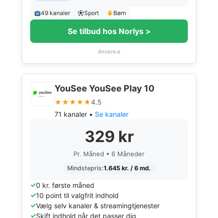
49 kanaler
Sport
Børn
Se tilbud hos Norlys >
Annonce
YouSee YouSee Play 10
★★★★★
4.5
71 kanaler •
Se kanaler
329 kr
Pr. Måned • 6 Måneder
Mindstepris:
1.645 kr. / 6 md.
0 kr. første måned
10 point til valgfrit indhold
Vælg selv kanaler & streamingtjenester
Skift indhold når det passer dig