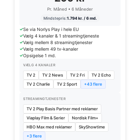
Pr. Måned • 6 Måneder
Mindstepris:
1.794 kr. / 6 md.
Se via Norlys Play i hele EU
Vælg 4 kanaler & 1 streamingtjeneste
Vælg mellem 8 streamingtjenester
Vælg mellem 49 tv-kanaler
Opsigelse 1 md.
VÆLG 4 KANALER
TV 2
TV 2 News
TV 2 Fri
TV 2 Echo
TV 2 Charlie
TV 2 Sport
+43 flere
STREAMINGTJENESTER
TV 2 Play Basis Partner med reklamer
Viaplay Film & Serier
Nordisk Film+
HBO Max med reklamer
SkyShowtime
+3 flere