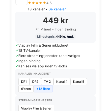
★★★★★
4.5
18 kanaler •
Se kanaler
449 kr
Pr. Måned • Ingen Binding
Mindstepris:
449 kr. /md.
Viaplay Film & Serier inkluderet
18 TV-kanaler
Flere streamingtjenester kan tilvælges
Ingen binding
Kan ses via app uden tv-boks
KANALER INKLUDERET
DR1
DR2
TV 2
Kanal 4
Kanal 5
6'eren
+12 flere
STREAMINGTJENESTER
Viaplay Film & Serier