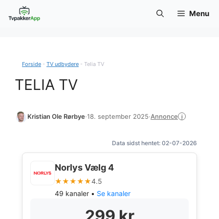
Hop
Menu
til
indhold
Forside
-
TV udbydere
-
Telia TV
TELIA TV
Annonce
Kristian Ole Rørbye
·
18. september 2025
·
i
Data sidst hentet: 02-07-2026
Norlys Vælg 4
★★★★★
4.5
49 kanaler •
Se kanaler
299 kr