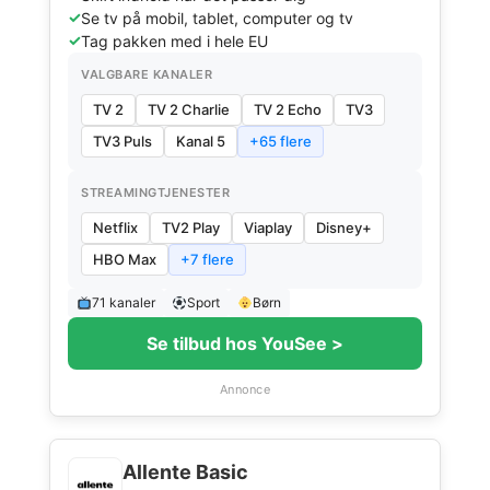
Se tv på mobil, tablet, computer og tv
Tag pakken med i hele EU
VALGBARE KANALER
TV 2
TV 2 Charlie
TV 2 Echo
TV3
TV3 Puls
Kanal 5
+65 flere
STREAMINGTJENESTER
Netflix
TV2 Play
Viaplay
Disney+
HBO Max
+7 flere
71 kanaler
Sport
Børn
Se tilbud hos YouSee >
Annonce
Allente Basic