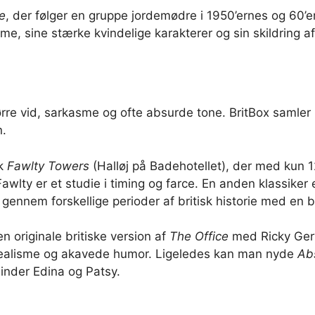
e
, der følger en gruppe jordemødre i 1950’ernes og 60’e
rme, sine stærke kvindelige karakterer og sin skildring af
ørre vid, sarkasme og ofte absurde tone. BritBox samler
n.
rk
Fawlty Towers
(Halløj på Badehotellet), der med kun 12
awlty er et studie i timing og farce. En anden klassiker
ennem forskellige perioder af britisk historie med en b
 originale britiske version af
The Office
med Ricky Gerv
 realisme og akavede humor. Ligeledes kan man nyde
Ab
inder Edina og Patsy.