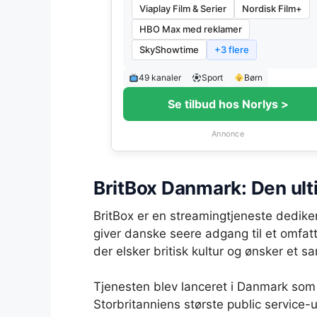
Viaplay Film & Serier
Nordisk Film+
HBO Max med reklamer
SkyShowtime
+3 flere
49 kanaler
Sport
Børn
Se tilbud hos Norlys >
Annonce
BritBox Danmark: Den ulti
BritBox er en streamingtjeneste dediker
giver danske seere adgang til et omfatte
der elsker britisk kultur og ønsker et 
Tjenesten blev lanceret i Danmark som e
Storbritanniens største public service-