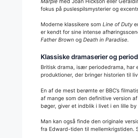
Marple
med Joan Hickson eller Geraldin
fokus på puslespilsmysterier og excentr
Moderne klassikere som
Line of Duty
er
er kendt for sine intense afhøringsscen
Father Brown
og
Death in Paradise
.
Klassiske dramaserier og peri
Britisk drama, især periodedrama, har 
produktioner, der bringer historien til
En af de mest berømte er BBC’s filmati
af mange som den definitive version a
bøger, giver et indblik i livet i en lille 
Man kan også finde den originale versi
fra Edward-tiden til mellemkrigstiden.