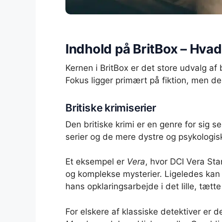
Indhold på BritBox – Hva
Kernen i BritBox er det store udvalg af 
Fokus ligger primært på fiktion, men d
Britiske krimiserier
Den britiske krimi er en genre for sig 
serier og de mere dystre og psykologisk
Et eksempel er
Vera
, hvor DCI Vera St
og komplekse mysterier. Ligeledes ka
hans opklaringsarbejde i det lille, tætt
For elskere af klassiske detektiver er