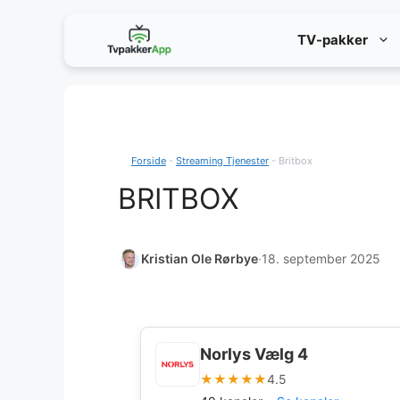
Hop
TV-pakker
til
indhold
Forside
-
Streaming Tjenester
-
Britbox
BRITBOX
Kristian Ole Rørbye
·
18. september 2025
Norlys Vælg 4
★★★★★
4.5