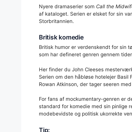
Nyere dramaserier som
Call the Midwif
af kataloget. Serien er elsket for sin va
Storbritannien.
Britisk komedie
Britisk humor er verdenskendt for sin t
som har defineret genren gennem tide
Her finder du John Cleeses mestervæ
Serien om den håbløse hotelejer Basil F
Rowan Atkinson, der tager seeren med g
For fans af mockumentary-genren er den
standard for komedie med sin pinlige
modebevidste og politisk ukorrekte ven
Tip: