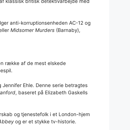
f klassisk britisk detektivarbejde med
ølger anti-korruptionsenheden AC-12 og
æller
Midsomer Murders
(Barnaby),
 en række af de mest elskede
espil.
 Jennifer Ehle. Denne serie betragtes
anford
, baseret på Elizabeth Gaskells
herskab og tjenestefolk i et London-hjem
Abbey
og er et stykke tv-historie.