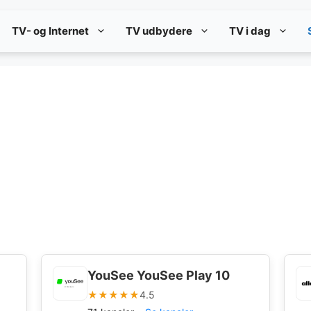
TV- og Internet
TV udbydere
TV i dag
YouSee YouSee Play 10
★★★★★
4.5