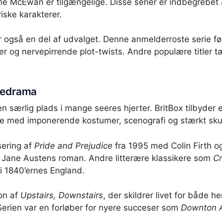
e McEwan er tilgængelige. Disse serier er indbegrebet a
iske karakterer.
 også en del af udvalget. Denne anmelderroste serie f
er og nervepirrende plot-twists. Andre populære titler t
odedrama
en særlig plads i mange seeres hjerter. BritBox tilbyder
 live med imponerende kostumer, scenografi og stærkt sku
sering af
Pride and Prejudice
fra 1995 med Colin Firth og
f Jane Austens roman. Andre litterære klassikere som
Cr
by i 1840’ernes England.
on af
Upstairs, Downstairs
, der skildrer livet for både 
 Serien var en forløber for nyere succeser som
Downton 