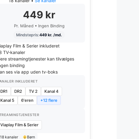
18 kanaler •
Se kanaler
449 kr
Pr. Måned • Ingen Binding
Mindstepris:
449 kr. /md.
iaplay Film & Serier inkluderet
8 TV-kanaler
lere streamingtjenester kan tilvælges
ngen binding
an ses via app uden tv-boks
ANALER INKLUDERET
DR1
DR2
TV 2
Kanal 4
Kanal 5
6'eren
+12 flere
TREAMINGTJENESTER
Viaplay Film & Serier
18 kanaler
Børn