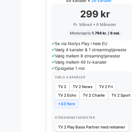
49 kanaler •
Se kanaler
299 kr
Pr. Måned • 6 Måneder
Mindstepris:
1.794 kr. / 6 md.
Se via Norlys Play i hele EU
Vælg 4 kanaler & 1 streamingtjeneste
Vælg mellem 8 streamingtjenester
Vælg mellem 49 tv-kanaler
Opsigelse 1 md.
VÆLG 4 KANALER
TV 2
TV 2 News
TV 2 Fri
TV 2 Echo
TV 2 Charlie
TV 2 Sport
+43 flere
STREAMINGTJENESTER
TV 2 Play Basis Partner med reklamer