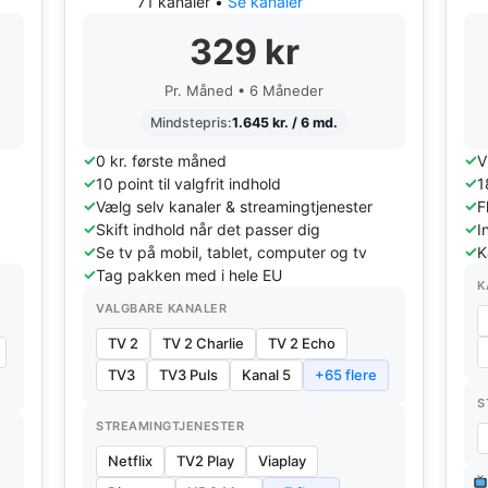
71 kanaler •
Se kanaler
329 kr
Pr. Måned • 6 Måneder
Mindstepris:
1.645 kr. / 6 md.
0 kr. første måned
V
10 point til valgfrit indhold
1
Vælg selv kanaler & streamingtjenester
F
Skift indhold når det passer dig
I
Se tv på mobil, tablet, computer og tv
K
Tag pakken med i hele EU
K
VALGBARE KANALER
TV 2
TV 2 Charlie
TV 2 Echo
TV3
TV3 Puls
Kanal 5
+65 flere
S
STREAMINGTJENESTER
Netflix
TV2 Play
Viaplay