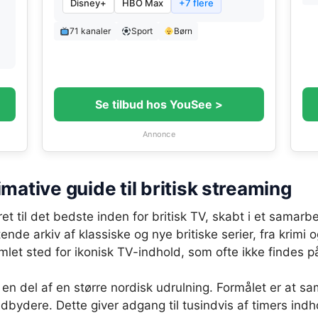
Disney+
HBO Max
+7 flere
71 kanaler
Sport
Børn
Se tilbud hos YouSee >
Annonce
mative guide til britisk streaming
et til det bedste inden for britisk TV, skabt i et sama
nde arkiv af klassiske og nye britiske serier, fra krimi o
samlet sted for ikonisk TV-indhold, som ofte ikke findes 
n del af en større nordisk udrulning. Formålet er at sam
udbydere. Dette giver adgang til tusindvis af timers indh