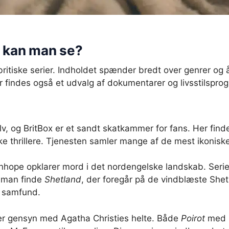
d kan man se?
britiske serier. Indholdet spænder bredt over genrer og 
er findes også et udvalg af dokumentarer og livsstilspro
selv, og BritBox er et sandt skatkammer for fans. Her fin
e thrillere. Tjenesten samler mange af de mest ikoniske
anhope opklarer mord i det nordengelske landskab. Seri
n man finde
Shetland
, der foregår på de vindblæste Shet
e samfund.
 der gensyn med Agatha Christies helte. Både
Poirot
med D