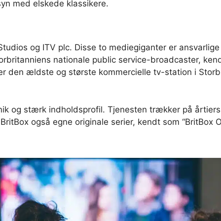
syn med elskede klassikere.
Studios og ITV plc. Disse to mediegiganter er ansvarlige 
rbritanniens nationale public service-broadcaster, kendt 
 den ældste og største kommercielle tv-station i Storbr
ik og stærk indholdsprofil. Tjenesten trækker på årtiers
ritBox også egne originale serier, kendt som “BritBox Or