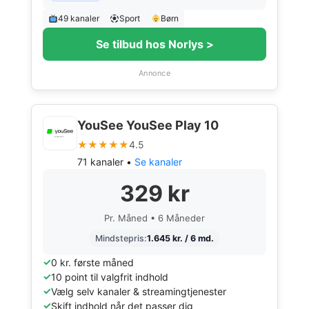
49 kanaler
Sport
Børn
Se tilbud hos Norlys >
Annonce
YouSee YouSee Play 10
★★★★★
4.5
71 kanaler •
Se kanaler
329 kr
Pr. Måned • 6 Måneder
Mindstepris:
1.645 kr. / 6 md.
0 kr. første måned
10 point til valgfrit indhold
Vælg selv kanaler & streamingtjenester
Skift indhold når det passer dig