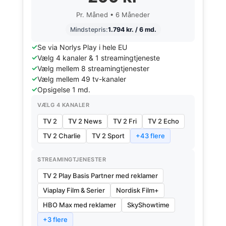
Pr. Måned • 6 Måneder
Mindstepris:
1.794 kr. / 6 md.
Se via Norlys Play i hele EU
Vælg 4 kanaler & 1 streamingtjeneste
Vælg mellem 8 streamingtjenester
Vælg mellem 49 tv-kanaler
Opsigelse 1 md.
VÆLG 4 KANALER
TV 2
TV 2 News
TV 2 Fri
TV 2 Echo
TV 2 Charlie
TV 2 Sport
+43 flere
STREAMINGTJENESTER
TV 2 Play Basis Partner med reklamer
Viaplay Film & Serier
Nordisk Film+
HBO Max med reklamer
SkyShowtime
+3 flere