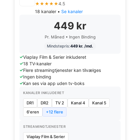
★★★★★
4.5
18 kanaler •
Se kanaler
449 kr
Pr. Måned • Ingen Binding
Mindstepris:
449 kr. /md.
Viaplay Film & Serier inkluderet
18 TV-kanaler
Flere streamingtjenester kan tilvælges
Ingen binding
Kan ses via app uden tv-boks
KANALER INKLUDERET
DR1
DR2
TV 2
Kanal 4
Kanal 5
6'eren
+12 flere
STREAMINGTJENESTER
Viaplay Film & Serier