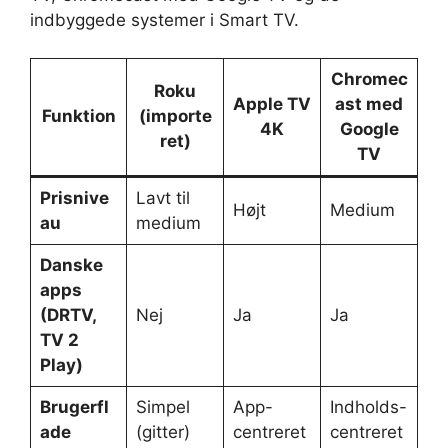
indbyggede systemer i Smart TV.
Chromec
Roku
Apple TV
ast med
Funktion
(importe
4K
Google
ret)
TV
Prisnive
Lavt til
Højt
Medium
au
medium
Danske
apps
(DRTV,
Nej
Ja
Ja
TV 2
Play)
Brugerfl
Simpel
App-
Indholds-
ade
(gitter)
centreret
centreret