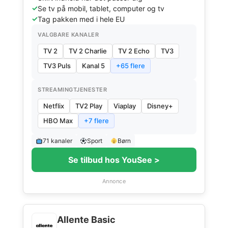
Se tv på mobil, tablet, computer og tv
Tag pakken med i hele EU
VALGBARE KANALER
TV 2
TV 2 Charlie
TV 2 Echo
TV3
TV3 Puls
Kanal 5
+65 flere
STREAMINGTJENESTER
Netflix
TV2 Play
Viaplay
Disney+
HBO Max
+7 flere
71 kanaler
Sport
Børn
Se tilbud hos YouSee >
Annonce
Allente Basic