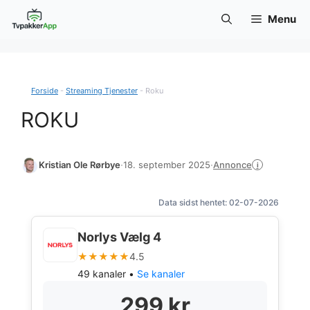
Hop
Menu
til
indhold
Forside
-
Streaming Tjenester
-
Roku
ROKU
Annonce
Kristian Ole Rørbye
·
18. september 2025
·
i
Data sidst hentet: 02-07-2026
Norlys Vælg 4
★★★★★
4.5
49 kanaler •
Se kanaler
299 kr