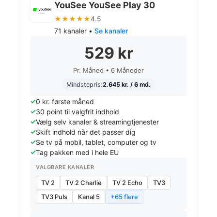
YouSee YouSee Play 30
★★★★★
4.5
71 kanaler •
Se kanaler
529 kr
Pr. Måned • 6 Måneder
Mindstepris:
2.645 kr. / 6 md.
0 kr. første måned
30 point til valgfrit indhold
Vælg selv kanaler & streamingtjenester
Skift indhold når det passer dig
Se tv på mobil, tablet, computer og tv
Tag pakken med i hele EU
VALGBARE KANALER
TV 2
TV 2 Charlie
TV 2 Echo
TV3
TV3 Puls
Kanal 5
+65 flere