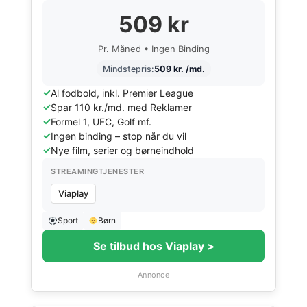
509 kr
Pr. Måned • Ingen Binding
Mindstepris:
509 kr. /md.
Al fodbold, inkl. Premier League
Spar 110 kr./md. med Reklamer
Formel 1, UFC, Golf mf.
Ingen binding – stop når du vil
Nye film, serier og børneindhold
STREAMINGTJENESTER
Viaplay
Sport
Børn
Se tilbud hos Viaplay >
Annonce