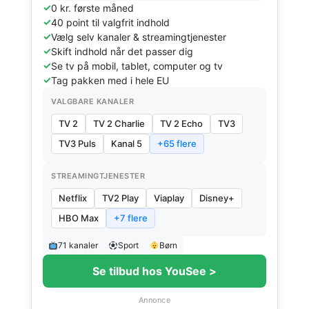
0 kr. første måned
40 point til valgfrit indhold
Vælg selv kanaler & streamingtjenester
Skift indhold når det passer dig
Se tv på mobil, tablet, computer og tv
Tag pakken med i hele EU
VALGBARE KANALER
TV 2
TV 2 Charlie
TV 2 Echo
TV3
TV3 Puls
Kanal 5
+65 flere
STREAMINGTJENESTER
Netflix
TV2 Play
Viaplay
Disney+
HBO Max
+7 flere
71 kanaler
Sport
Børn
Se tilbud hos YouSee >
Annonce