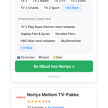
TV 2
TV 2 News
TV 2 Fri
TV 2 Echo
TV 2 Charlie
TV 2 Sport
+43 flere
STREAMINGTJENESTER
TV 2 Play Basis Partner med reklamer
Viaplay Film & Serier
Nordisk Film+
HBO Max med reklamer
SkyShowtime
+3 flere
49 kanaler
Sport
Børn
Se tilbud hos Norlys >
Annonce
Norlys Mellem TV-Pakke
★★★★★
4.5
37 kanaler •
Se kanaler