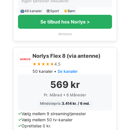
Ingen tjenester inkluderet
46 kanaler
Sport
Børn
Se tilbud hos Norlys >
Annonce
Norlys Flex 8 (via antenne)
★★★★★
4.5
50 kanaler •
Se kanaler
569 kr
Pr. Måned • 6 Måneder
Mindstepris:
3.414 kr. / 6 md.
Vælg mellem 9 streamingtjenester
Vælg mellem 50 tv-kanaler
Oprettelse 0 kr.