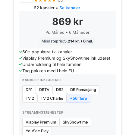
★★★★★
4.5
62 kanaler •
Se kanaler
869 kr
Pr. Måned • 6 Måneder
Mindstepris:
5.214 kr. / 6 md.
60+ populære tv-kanaler
Viaplay Premium og SkyShowtime inkluderet
Underholdning til hele familien
Tag pakken med i hele EU
KANALER INKLUDERET
DR1
DRTV
DR2
DR Ramasjang
TV 2
TV 2 Charlie
+56 flere
STREAMINGTJENESTER
Viaplay Premium
SkyShowtime
YouSee Play