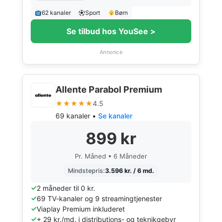
62 kanaler
Sport
Børn
Se tilbud hos YouSee >
Annonce
Allente Parabol Premium
★★★★★
4.5
69 kanaler •
Se kanaler
899 kr
Pr. Måned • 6 Måneder
Mindstepris:
3.596 kr. / 6 md.
2 måneder til 0 kr.
69 TV-kanaler og 9 streamingtjenester
Viaplay Premium inkluderet
+ 29 kr./md. i distributions- og teknikgebyr