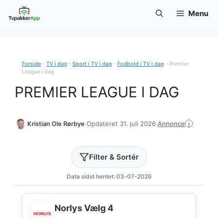
Hop
Menu
til
indhold
Forside
-
TV i dag
-
Sport i TV i dag
-
Fodbold i TV i dag
-
Premier
League i dag
PREMIER LEAGUE I DAG
Annonce
Kristian Ole Rørbye
·
Opdateret 31. juli 2026
·
i
Filter & Sortér
Data sidst hentet: 03-07-2026
Norlys Vælg 4