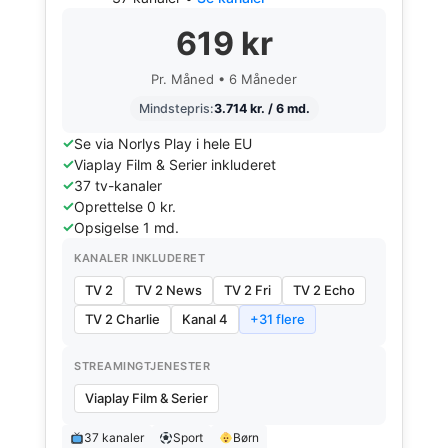
619 kr
Pr. Måned • 6 Måneder
Mindstepris:
3.714 kr. / 6 md.
Se via Norlys Play i hele EU
Viaplay Film & Serier inkluderet
37 tv-kanaler
Oprettelse 0 kr.
Opsigelse 1 md.
KANALER INKLUDERET
TV 2
TV 2 News
TV 2 Fri
TV 2 Echo
TV 2 Charlie
Kanal 4
+31 flere
STREAMINGTJENESTER
Viaplay Film & Serier
37 kanaler
Sport
Børn