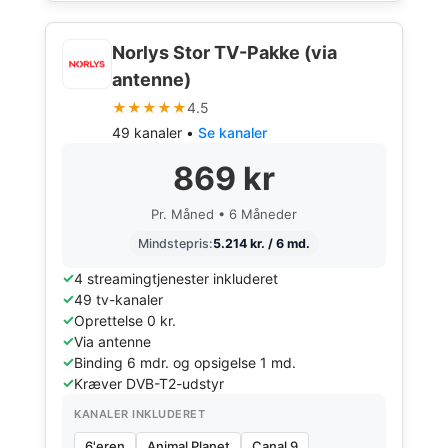
Norlys Stor TV-Pakke (via
antenne)
★★★★★
4.5
49 kanaler •
Se kanaler
869 kr
Pr. Måned • 6 Måneder
Mindstepris:
5.214 kr. / 6 md.
4 streamingtjenester inkluderet
49 tv-kanaler
Oprettelse 0 kr.
Via antenne
Binding 6 mdr. og opsigelse 1 md.
Kræver DVB-T2-udstyr
KANALER INKLUDERET
6'eren
Animal Planet
Canal 9