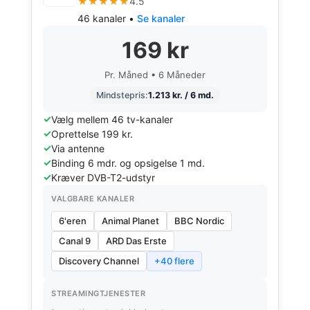
★★★★★
4.5
46 kanaler •
Se kanaler
169 kr
Pr. Måned • 6 Måneder
Mindstepris:
1.213 kr. / 6 md.
Vælg mellem 46 tv-kanaler
Oprettelse 199 kr.
Via antenne
Binding 6 mdr. og opsigelse 1 md.
Kræver DVB-T2-udstyr
VALGBARE KANALER
6'eren
Animal Planet
BBC Nordic
Canal 9
ARD Das Erste
Discovery Channel
+40 flere
STREAMINGTJENESTER