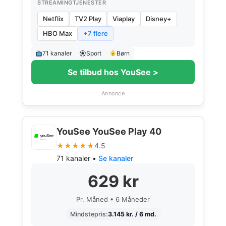
STREAMINGTJENESTER
Netflix
TV2 Play
Viaplay
Disney+
HBO Max
+7 flere
71 kanaler
Sport
Børn
Se tilbud hos YouSee >
Annonce
YouSee YouSee Play 40
★★★★★
4.5
71 kanaler •
Se kanaler
629 kr
Pr. Måned • 6 Måneder
Mindstepris:
3.145 kr. / 6 md.