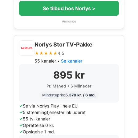
Se tilbud hos Norlys >
Annonce
Norlys Stor TV-Pakke
★★★★★
4.5
55 kanaler •
Se kanaler
895 kr
Pr. Måned • 6 Måneder
Mindstepris:
5.370 kr. / 6 md.
Se via Norlys Play i hele EU
5 streamingtjenester inkluderet
55 tv-kanaler
Oprettelse 0 kr.
Opsigelse 1 md.