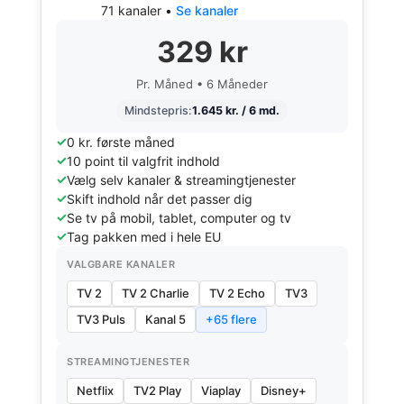
71 kanaler •
Se kanaler
329 kr
Pr. Måned • 6 Måneder
Mindstepris:
1.645 kr. / 6 md.
0 kr. første måned
10 point til valgfrit indhold
Vælg selv kanaler & streamingtjenester
Skift indhold når det passer dig
Se tv på mobil, tablet, computer og tv
Tag pakken med i hele EU
VALGBARE KANALER
TV 2
TV 2 Charlie
TV 2 Echo
TV3
TV3 Puls
Kanal 5
+65 flere
STREAMINGTJENESTER
Netflix
TV2 Play
Viaplay
Disney+