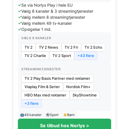
Se via Norlys Play i hele EU
Vælg 8 kanaler & 3 streamingtjenester
Vælg mellem 8 streamingtjenester
Vælg mellem 49 tv-kanaler
Opsigelse 1 md.
VÆLG 8 KANALER
TV 2
TV 2 News
TV 2 Fri
TV 2 Echo
TV 2 Charlie
TV 2 Sport
+43 flere
STREAMINGTJENESTER
TV 2 Play Basis Partner med reklamer
Viaplay Film & Serier
Nordisk Film+
HBO Max med reklamer
SkyShowtime
+3 flere
49 kanaler
Sport
Børn
Se tilbud hos Norlys >