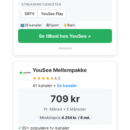
STREAMINGTJENESTER
DRTV
YouSee Play
26 kanaler
Sport
Børn
Se tilbud hos YouSee >
Annonce
YouSee Mellempakke
★★★★★
4.5
41 kanaler •
Se kanaler
709 kr
Pr. Måned • 6 Måneder
Mindstepris:
4.254 kr. / 6 md.
30+ populære tv-kanaler