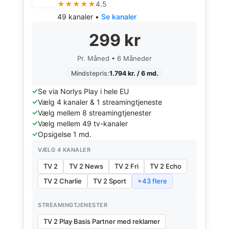
★★★★★
4.5
49 kanaler •
Se kanaler
299 kr
Pr. Måned • 6 Måneder
Mindstepris:
1.794 kr. / 6 md.
Se via Norlys Play i hele EU
Vælg 4 kanaler & 1 streamingtjeneste
Vælg mellem 8 streamingtjenester
Vælg mellem 49 tv-kanaler
Opsigelse 1 md.
VÆLG 4 KANALER
TV 2
TV 2 News
TV 2 Fri
TV 2 Echo
TV 2 Charlie
TV 2 Sport
+43 flere
STREAMINGTJENESTER
TV 2 Play Basis Partner med reklamer