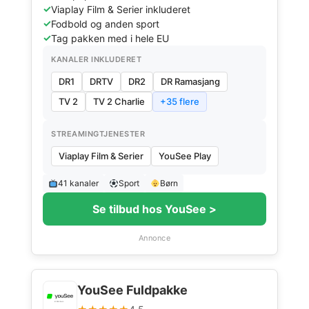
Viaplay Film & Serier inkluderet
Fodbold og anden sport
Tag pakken med i hele EU
KANALER INKLUDERET
DR1
DRTV
DR2
DR Ramasjang
TV 2
TV 2 Charlie
+35 flere
STREAMINGTJENESTER
Viaplay Film & Serier
YouSee Play
41 kanaler
Sport
Børn
Se tilbud hos YouSee >
Annonce
YouSee Fuldpakke