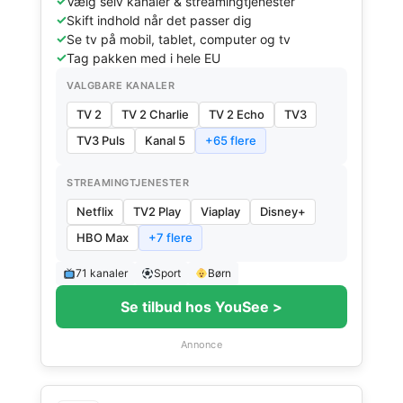
Vælg selv kanaler & streamingtjenester
Skift indhold når det passer dig
Se tv på mobil, tablet, computer og tv
Tag pakken med i hele EU
VALGBARE KANALER
TV 2
TV 2 Charlie
TV 2 Echo
TV3
TV3 Puls
Kanal 5
+65 flere
STREAMINGTJENESTER
Netflix
TV2 Play
Viaplay
Disney+
HBO Max
+7 flere
71 kanaler
Sport
Børn
Se tilbud hos YouSee >
Annonce