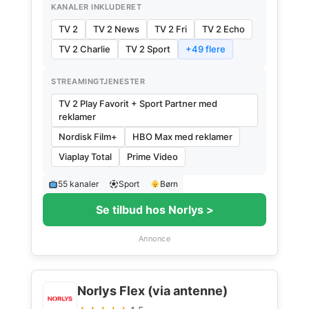
KANALER INKLUDERET
TV 2
TV 2 News
TV 2 Fri
TV 2 Echo
TV 2 Charlie
TV 2 Sport
+49 flere
STREAMINGTJENESTER
TV 2 Play Favorit + Sport Partner med
reklamer
Nordisk Film+
HBO Max med reklamer
Viaplay Total
Prime Video
55 kanaler
Sport
Børn
Se tilbud hos Norlys >
Annonce
Norlys Flex (via antenne)