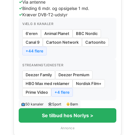
Via antenne
Binding 6 mdr. og opsigelse 1 md.
Kræver DVB-T2-udstyr
VÆLG 8 KANALER
6'eren
Animal Planet
BBC Nordic
Canal 9
Cartoon Network
Cartoonito
+44 flere
STREAMINGTJENESTER
Deezer Family
Deezer Premium
HBO Max med reklamer
Nordisk Film+
Prime Video
+4 flere
50 kanaler
Sport
Børn
Se tilbud hos Norlys >
Annonce