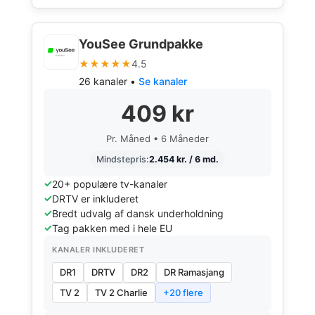
YouSee Grundpakke
★★★★★
4.5
26 kanaler •
Se kanaler
409 kr
Pr. Måned • 6 Måneder
Mindstepris:
2.454 kr. / 6 md.
20+ populære tv-kanaler
DRTV er inkluderet
Bredt udvalg af dansk underholdning
Tag pakken med i hele EU
KANALER INKLUDERET
DR1
DRTV
DR2
DR Ramasjang
TV 2
TV 2 Charlie
+20 flere