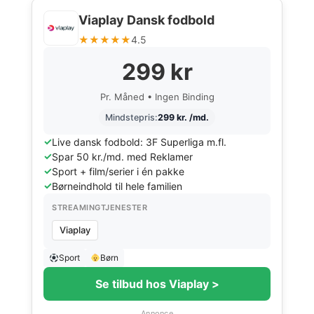
Viaplay Dansk fodbold
★★★★★
4.5
299 kr
Pr. Måned • Ingen Binding
Mindstepris:
299 kr. /md.
Live dansk fodbold: 3F Superliga m.fl.
Spar 50 kr./md. med Reklamer
Sport + film/serier i én pakke
Børneindhold til hele familien
STREAMINGTJENESTER
Viaplay
Sport
Børn
Se tilbud hos Viaplay >
Annonce