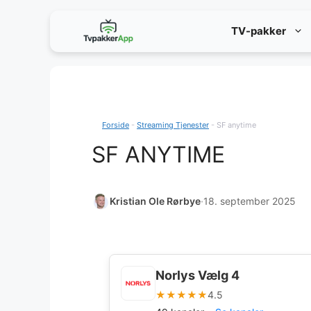
Hop
TV-pakker
til
indhold
Forside
-
Streaming Tjenester
-
SF anytime
SF ANYTIME
Kristian Ole Rørbye
·
18. september 2025
Norlys Vælg 4
★★★★★
4.5