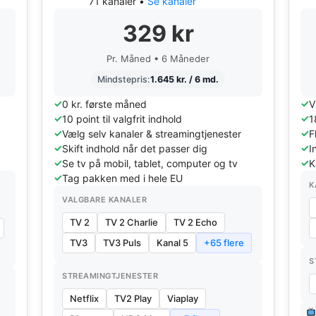
71 kanaler •
Se kanaler
329 kr
Pr. Måned • 6 Måneder
Mindstepris:
1.645 kr. / 6 md.
0 kr. første måned
V
10 point til valgfrit indhold
1
Vælg selv kanaler & streamingtjenester
F
Skift indhold når det passer dig
I
Se tv på mobil, tablet, computer og tv
K
Tag pakken med i hele EU
K
VALGBARE KANALER
TV 2
TV 2 Charlie
TV 2 Echo
TV3
TV3 Puls
Kanal 5
+65 flere
S
STREAMINGTJENESTER
Netflix
TV2 Play
Viaplay