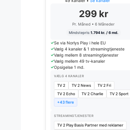
49 kanaler •
Se kanaler
299 kr
Pr. Måned • 6 Måneder
Mindstepris:
1.794 kr. / 6 md.
Se via Norlys Play i hele EU
Vælg 4 kanaler & 1 streamingtjeneste
Vælg mellem 8 streamingtjenester
Vælg mellem 49 tv-kanaler
Opsigelse 1 md.
VÆLG 4 KANALER
TV 2
TV 2 News
TV 2 Fri
TV 2 Echo
TV 2 Charlie
TV 2 Sport
+43 flere
STREAMINGTJENESTER
TV 2 Play Basis Partner med reklamer