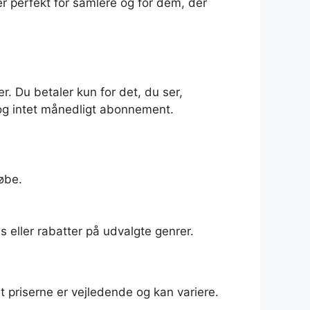
r perfekt for samlere og for dem, der
. Du betaler kun for det, du ser,
r og intet månedligt abonnement.
købe.
s eller rabatter på udvalgte genrer.
t priserne er vejledende og kan variere.