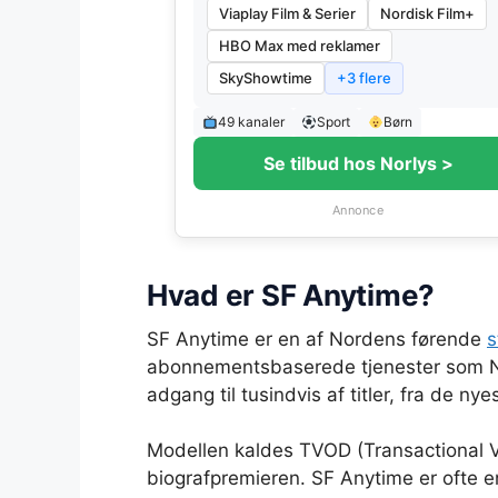
Viaplay Film & Serier
Nordisk Film+
HBO Max med reklamer
SkyShowtime
+3 flere
49 kanaler
Sport
Børn
Se tilbud hos Norlys >
Annonce
Hvad er SF Anytime?
SF Anytime er en af Nordens førende
s
abonnementsbaserede tjenester som Netf
adgang til tusindvis af titler, fra de n
Modellen kaldes TVOD (Transactional Vi
biografpremieren. SF Anytime er ofte en 