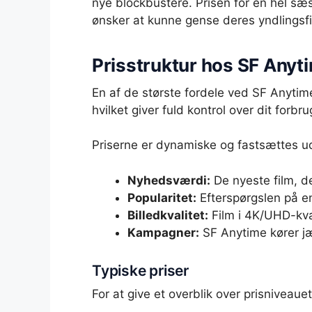
nye blockbustere. Prisen for en hel sæ
ønsker at kunne gense deres yndlingsfi
Prisstruktur hos SF Anyt
En af de største fordele ved SF Anytim
hvilket giver fuld kontrol over dit for
Priserne er dynamiske og fastsættes ud 
Nyhedsværdi:
De nyeste film, de
Popularitet:
Efterspørgslen på en 
Billedkvalitet:
Film i 4K/UHD-kval
Kampagner:
SF Anytime kører jæv
Typiske priser
For at give et overblik over prisniveau