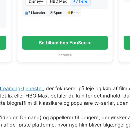
Disney+
HBO Max
+7 flere
71 kanaler
Sport
Børn
Se tilbud hos YouSee >
Annonce
treaming-tjenester
, der fokuserer på leje og køb af film 
lix eller HBO Max, betaler du kun for det indhold, du r
yeste biograffilm til klassikere og populære tv-serier, u
deo on Demand) og appellerer til brugere, der ønsker ad
af de første platforme, hvor nye film bliver tilgængelige 