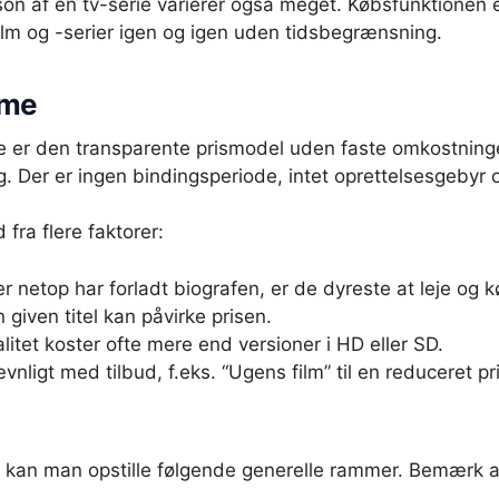
son af en tv-serie varierer også meget. Købsfunktionen e
lm og -serier igen og igen uden tidsbegrænsning.
ime
e er den transparente prismodel uden faste omkostninger
brug. Der er ingen bindingsperiode, intet oprettelsesgeby
fra flere faktorer:
r netop har forladt biografen, er de dyreste at leje og 
given titel kan påvirke prisen.
itet koster ofte mere end versioner i HD eller SD.
nligt med tilbud, f.eks. “Ugens film” til en reduceret pri
et kan man opstille følgende generelle rammer. Bemærk a