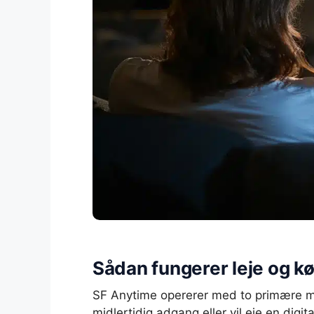
Sådan fungerer leje og k
SF Anytime opererer med to primære måd
midlertidig adgang eller vil eje en digital