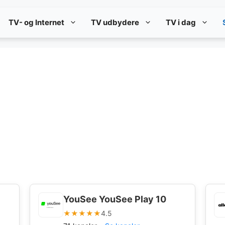
TV- og Internet
TV udbydere
TV i dag
YouSee YouSee Play 10
★★★★★
4.5