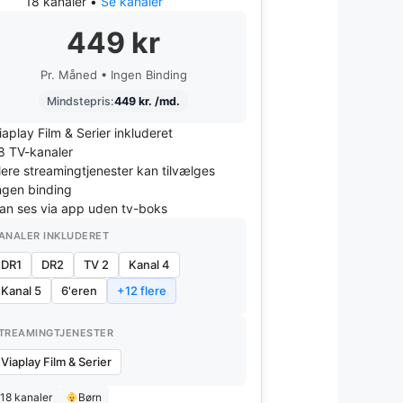
18 kanaler •
Se kanaler
449 kr
Pr. Måned • Ingen Binding
Mindstepris:
449 kr. /md.
iaplay Film & Serier inkluderet
8 TV-kanaler
lere streamingtjenester kan tilvælges
ngen binding
an ses via app uden tv-boks
ANALER INKLUDERET
DR1
DR2
TV 2
Kanal 4
Kanal 5
6'eren
+12 flere
TREAMINGTJENESTER
Viaplay Film & Serier
18 kanaler
Børn