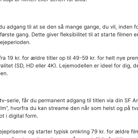
 du adgang til at se den så mange gange, du vil, inden f
” første gang. Dette giver fleksibilitet til at starte film
lejeperioden.
 fra 19 kr. for ældre titler op til 49-59 kr. for helt nye p
valitet (SD, HD eller 4K). Lejemodellen er ideel for dig, 
den.
 tv-serie, får du permanent adgang til titlen via din SF
 film”, hvorfra du kan streame den når som helst og på t
ot i digital form.
jepriserne og starter typisk omkring 79 kr. for ældre film