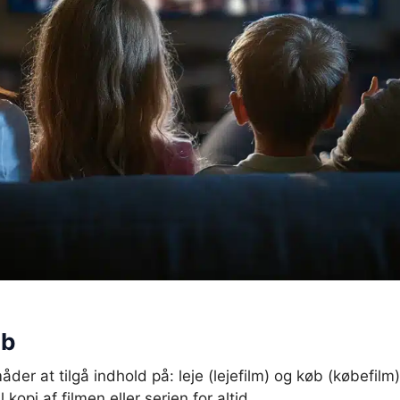
øb
er at tilgå indhold på: leje (lejefilm) og køb (købefilm
 kopi af filmen eller serien for altid.