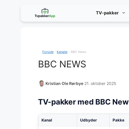
Hop
TV-pakker
til
indhold
Forside
-
Kanaler
-
BBC News
BBC NEWS
Kristian Ole Rørbye
·
21. oktober 2025
TV-pakker med BBC New
Kanal
Udbyder
Pakke