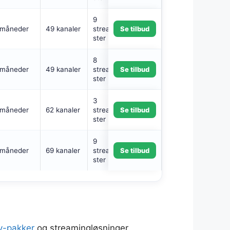
9
 måneder
49 kanaler
streamingtjene
Se tilbud
ster
8
 måneder
49 kanaler
streamingtjene
Se tilbud
ster
3
 måneder
62 kanaler
streamingtjene
Se tilbud
ster
9
 måneder
69 kanaler
streamingtjene
Se tilbud
ster
v-pakker
og streamingløsninger.