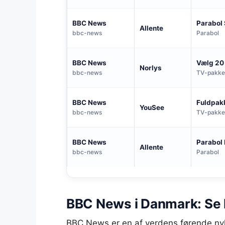
BBC News
Parabol
Allente
bbc-news
Parabol
BBC News
Vælg 20
Norlys
bbc-news
TV-pakke
BBC News
Fuldpak
YouSee
bbc-news
TV-pakke
BBC News
Parabol
Allente
bbc-news
Parabol
BBC News i Danmark: Se 
BBC News er en af verdens førende ny