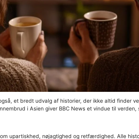
å, et bredt udvalg af historier, der ikke altid finder ve
e gennembrud i Asien giver BBC News et vindue til verden
er om upartiskhed, nøjagtighed og retfærdighed. Alle his