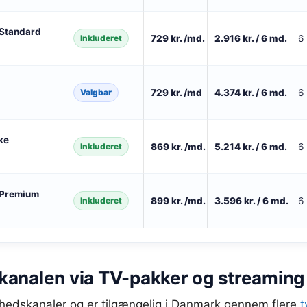
 Standard
Inkluderet
729 kr. /md.
2.916 kr. / 6 md.
6
Valgbar
729 kr. /md
4.374 kr. / 6 md.
6
ke
Inkluderet
869 kr. /md.
5.214 kr. / 6 md.
6
 Premium
Inkluderet
899 kr. /md.
3.596 kr. / 6 md.
6
kanalen via TV-pakker og streaming
hedskanaler og er tilgængelig i Danmark gennem flere
t