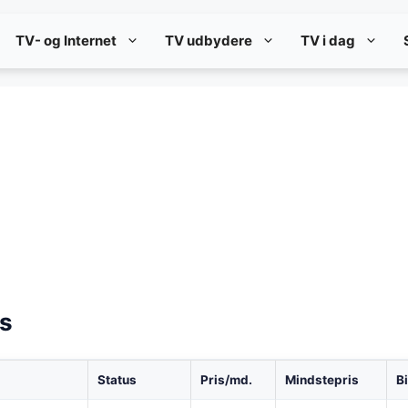
TV- og Internet
TV udbydere
TV i dag
s
Status
Pris/md.
Mindstepris
B