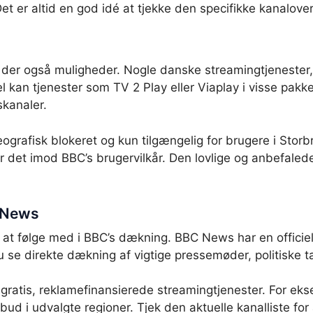
Det er altid en god idé at tjekke den specifikke kanalove
r der også muligheder. Nogle danske streamingtjenester, 
an tjenester som TV 2 Play eller Viaplay i visse pakker 
skanaler.
geografisk blokeret og kun tilgængelig for brugere i St
 er det imod BBC’s brugervilkår. Den lovlige og anbefal
C News
r at følge med i BBC’s dækning. BBC News har en offici
u se direkte dækning af vigtige pressemøder, politiske t
gratis, reklamefinansierede streamingtjenester. For ek
d i udvalgte regioner. Tjek den aktuelle kanalliste for 