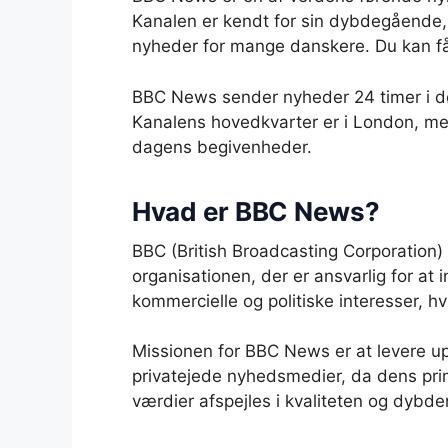
Kanalen er kendt for sin dybdegående, gl
nyheder for mange danskere. Du kan f
BBC News sender nyheder 24 timer i døgn
Kanalens hovedkvarter er i London, men
dagens begivenheder.
Hvad er BBC News?
BBC (British Broadcasting Corporation)
organisationen, der er ansvarlig for a
kommercielle og politiske interesser, h
Missionen for BBC News er at levere upa
privatejede nyhedsmedier, da dens primæ
værdier afspejles i kvaliteten og dybden