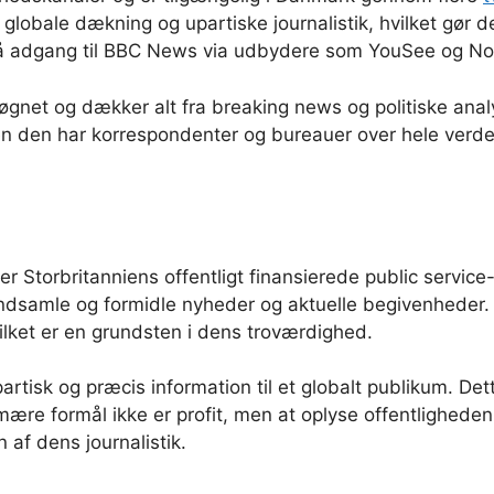
obale dækning og upartiske journalistik, hvilket gør den t
å adgang til BBC News via udbydere som YouSee og Norl
et og dækker alt fra breaking news og politiske analyse
 den har korrespondenter og bureauer over hele verden, 
 er Storbritanniens offentligt finansierede public servi
t indsamle og formidle nyheder og aktuelle begivenheder
vilket er en grundsten i dens troværdighed.
rtisk og præcis information til et globalt publikum. Det
re formål ikke er profit, men at oplyse offentligheden. 
 af dens journalistik.