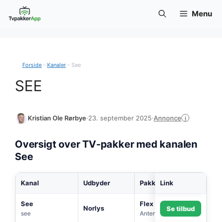
Hop
Menu
til
indhold
Forside
-
Kanaler
-
See
SEE
Annonce
Kristian Ole Rørbye
·
23. september 2025
·
i
Oversigt over TV-pakker med kanalen
See
Kanal
Udbyder
Pakke
Link
S
See
Flex (via antenne)
Norlys
Se tilbud
see
Antenne