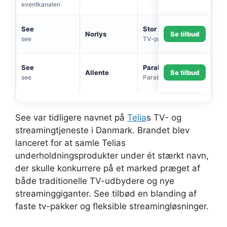
eventkanalen
See
Stor TV-Pakke
Norlys
Se tilbud
see
TV-pakke
See
Parabol Premium
Allente
Se tilbud
see
Parabol
See var tidligere navnet på
Telia
s TV- og
streamingtjeneste i Danmark. Brandet blev
lanceret for at samle Telias
underholdningsprodukter under ét stærkt navn,
der skulle konkurrere på et marked præget af
både traditionelle TV-udbydere og nye
streaminggiganter. See tilbød en blanding af
faste tv-pakker og fleksible streamingløsninger.