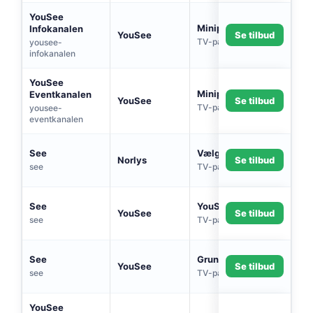
YouSee
Minipakke
Infokanalen
YouSee
Se tilbud
TV-pakke
yousee-
infokanalen
YouSee
Minipakke
Eventkanalen
YouSee
Se tilbud
TV-pakke
yousee-
eventkanalen
See
Vælg 4
Norlys
Se tilbud
see
TV-pakke
See
YouSee Play 10
YouSee
Se tilbud
see
TV-pakke
See
Grundpakke
YouSee
Se tilbud
see
TV-pakke
YouSee