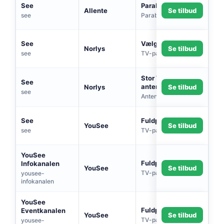
See
Parabol Standard
Allente
Se tilbud
see
Parabol
See
Vælg 20
Norlys
Se tilbud
see
TV-pakke
Stor TV-Pakke (via
See
antenne)
Norlys
Se tilbud
see
Antenne
See
Fuldpakke
YouSee
Se tilbud
see
TV-pakke
YouSee
Fuldpakke
Infokanalen
YouSee
Se tilbud
TV-pakke
yousee-
infokanalen
YouSee
Fuldpakke
Eventkanalen
YouSee
Se tilbud
TV-pakke
yousee-