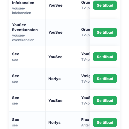
Grundpakke
Infokanalen
YouSee
Se tilbud
TV-pakke
yousee-
infokanalen
YouSee
Grundpakke
Eventkanalen
YouSee
Se tilbud
TV-pakke
yousee-
eventkanalen
See
YouSee Play 20
YouSee
Se tilbud
see
TV-pakke
See
Vælg 8
Norlys
Se tilbud
see
TV-pakke
See
YouSee Play 30
YouSee
Se tilbud
see
TV-pakke
See
Flex 8 (via antenne)
Norlys
Se tilbud
see
Antenne