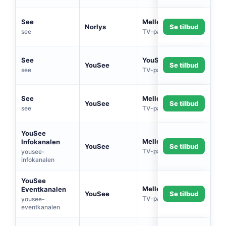
See
Mellem TV-Pakke
Norlys
Se tilbud
see
TV-pakke
See
YouSee Play 40
YouSee
Se tilbud
see
TV-pakke
See
Mellempakke
YouSee
Se tilbud
see
TV-pakke
YouSee
Mellempakke
Infokanalen
YouSee
Se tilbud
TV-pakke
yousee-
infokanalen
YouSee
Mellempakke
Eventkanalen
YouSee
Se tilbud
TV-pakke
yousee-
eventkanalen