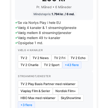
Pr. Måned • 6 Måneder
Mindstepris:
1.794 kr. / 6 md.
Se via Norlys Play i hele EU
Vælg 4 kanaler & 1 streamingtjeneste
Vælg mellem 8 streamingtjenester
Vælg mellem 49 tv-kanaler
Opsigelse 1 md.
VÆLG 4 KANALER
TV 2
TV 2 News
TV 2 Fri
TV 2 Echo
TV 2 Charlie
TV 2 Sport
+43 flere
STREAMINGTJENESTER
TV 2 Play Basis Partner med reklamer
Viaplay Film & Serier
Nordisk Film+
HBO Max med reklamer
SkyShowtime
+3 flere