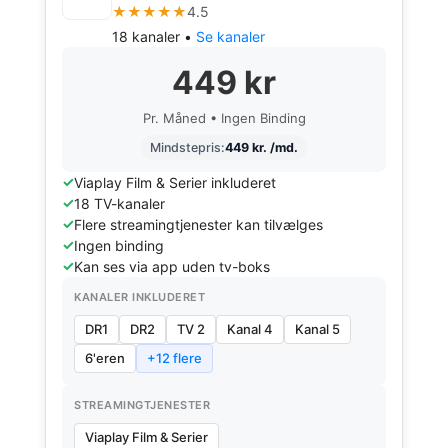
★★★★★
4.5
18 kanaler •
Se kanaler
449 kr
Pr. Måned • Ingen Binding
Mindstepris:
449 kr. /md.
Viaplay Film & Serier inkluderet
18 TV-kanaler
Flere streamingtjenester kan tilvælges
Ingen binding
Kan ses via app uden tv-boks
KANALER INKLUDERET
DR1
DR2
TV 2
Kanal 4
Kanal 5
6'eren
+12 flere
STREAMINGTJENESTER
Viaplay Film & Serier