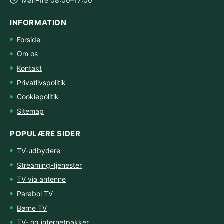
Man–fre 08:00–17:00
INFORMATION
Forside
Om os
Kontakt
Privatlivspolitik
Cookiepolitik
Sitemap
POPULÆRE SIDER
TV-udbydere
Streaming-tjenester
TV via antenne
Parabol TV
Børne TV
TV- og internetpakker