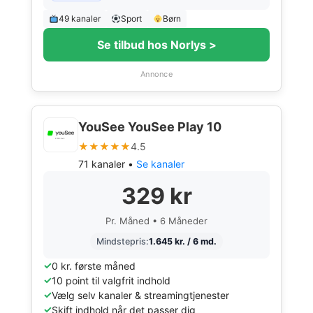
49 kanaler
Sport
Børn
Se tilbud hos Norlys >
Annonce
YouSee YouSee Play 10
★★★★★
4.5
71 kanaler •
Se kanaler
329 kr
Pr. Måned • 6 Måneder
Mindstepris:
1.645 kr. / 6 md.
0 kr. første måned
10 point til valgfrit indhold
Vælg selv kanaler & streamingtjenester
Skift indhold når det passer dig