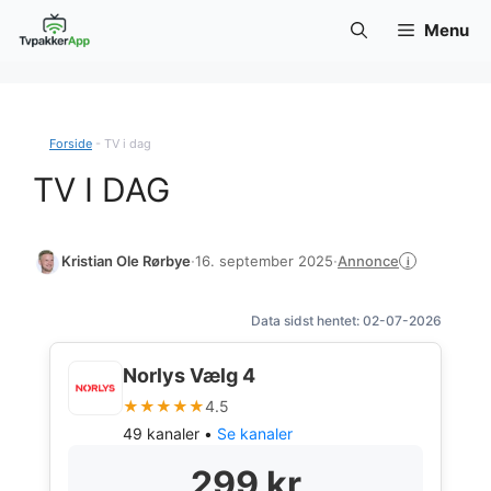
Hop
Menu
til
indhold
Forside
-
TV i dag
TV I DAG
Annonce
Kristian Ole Rørbye
·
16. september 2025
·
i
Data sidst hentet: 02-07-2026
Norlys Vælg 4
★★★★★
4.5
49 kanaler •
Se kanaler
299 kr