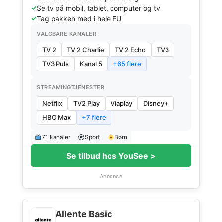
Se tv på mobil, tablet, computer og tv
Tag pakken med i hele EU
VALGBARE KANALER
TV 2
TV 2 Charlie
TV 2 Echo
TV3
TV3 Puls
Kanal 5
+65 flere
STREAMINGTJENESTER
Netflix
TV2 Play
Viaplay
Disney+
HBO Max
+7 flere
71 kanaler
Sport
Børn
Se tilbud hos YouSee >
Annonce
Allente Basic