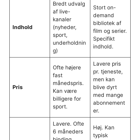
Bredt udvalg
Stort on-
af live-
demand
kanaler
bibliotek af
Indhold
(nyheder,
film og serier.
sport,
Specifikt
underholdnin
indhold.
g)
Lavere pris
Ofte højere
pr. tjeneste,
fast
men kan
månedspris.
Pris
blive dyrt
Kan være
med mange
billigere for
abonnement
sport.
er.
Lavere. Ofte
Høj. Kan
6 måneders
typisk
binding.