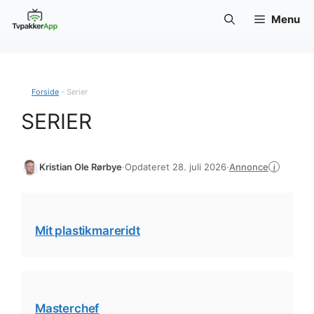
Hop
Menu
til
indhold
Forside
-
Serier
SERIER
Annonce
Kristian Ole Rørbye
·
Opdateret 28. juli 2026
·
i
Mit plastikmareridt
Masterchef