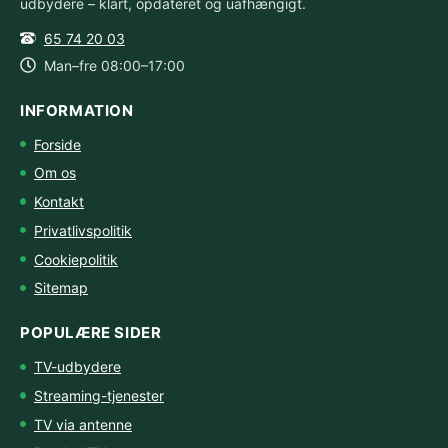
udbydere – klart, opdateret og uafhængigt.
65 74 20 03
Man–fre 08:00–17:00
INFORMATION
Forside
Om os
Kontakt
Privatlivspolitik
Cookiepolitik
Sitemap
POPULÆRE SIDER
TV-udbydere
Streaming-tjenester
TV via antenne