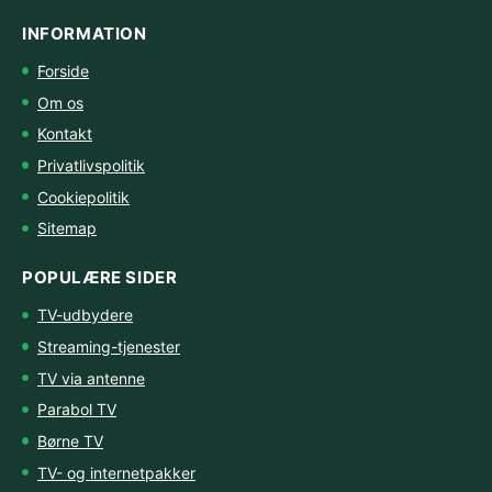
INFORMATION
Forside
Om os
Kontakt
Privatlivspolitik
Cookiepolitik
Sitemap
POPULÆRE SIDER
TV-udbydere
Streaming-tjenester
TV via antenne
Parabol TV
Børne TV
TV- og internetpakker