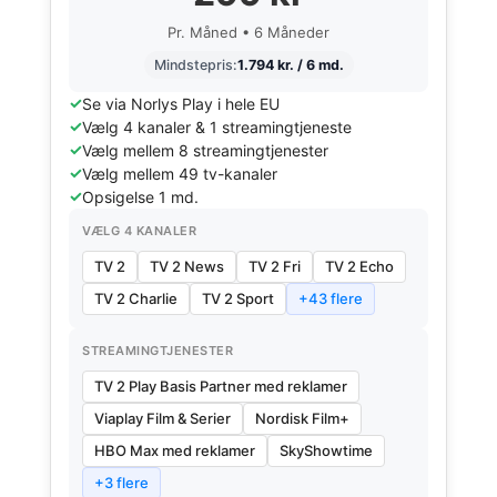
Pr. Måned • 6 Måneder
Mindstepris:
1.794 kr. / 6 md.
Se via Norlys Play i hele EU
Vælg 4 kanaler & 1 streamingtjeneste
Vælg mellem 8 streamingtjenester
Vælg mellem 49 tv-kanaler
Opsigelse 1 md.
VÆLG 4 KANALER
TV 2
TV 2 News
TV 2 Fri
TV 2 Echo
TV 2 Charlie
TV 2 Sport
+43 flere
STREAMINGTJENESTER
TV 2 Play Basis Partner med reklamer
Viaplay Film & Serier
Nordisk Film+
HBO Max med reklamer
SkyShowtime
+3 flere