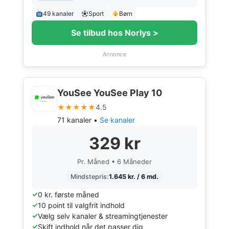
49 kanaler
Sport
Børn
Se tilbud hos Norlys >
Annonce
YouSee YouSee Play 10
★★★★★
4.5
71 kanaler •
Se kanaler
329 kr
Pr. Måned • 6 Måneder
Mindstepris:
1.645 kr. / 6 md.
0 kr. første måned
10 point til valgfrit indhold
Vælg selv kanaler & streamingtjenester
Skift indhold når det passer dig