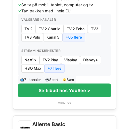
Se tv på mobil, tablet, computer og tv
Tag pakken med i hele EU
VALGBARE KANALER
TV 2
TV 2 Charlie
TV 2 Echo
TV3
TV3 Puls
Kanal 5
+65 flere
STREAMINGTJENESTER
Netflix
TV2 Play
Viaplay
Disney+
HBO Max
+7 flere
71 kanaler
Sport
Børn
Se tilbud hos YouSee >
Annonce
Allente Basic