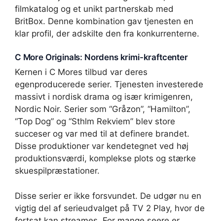
filmkatalog og et unikt partnerskab med
BritBox. Denne kombination gav tjenesten en
klar profil, der adskilte den fra konkurrenterne.
C More Originals: Nordens krimi-kraftcenter
Kernen i C Mores tilbud var deres
egenproducerede serier. Tjenesten investerede
massivt i nordisk drama og især krimigenren,
Nordic Noir. Serier som “Gråzon”, “Hamilton”,
“Top Dog” og “Sthlm Rekviem” blev store
succeser og var med til at definere brandet.
Disse produktioner var kendetegnet ved høj
produktionsværdi, komplekse plots og stærke
skuespilpræstationer.
Disse serier er ikke forsvundet. De udgør nu en
vigtig del af serieudvalget på TV 2 Play, hvor de
fortsat kan streames. For mange seere er