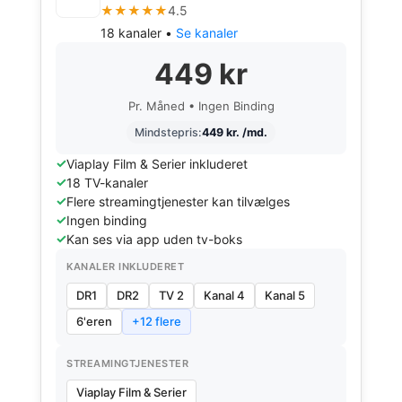
★★★★★
4.5
18 kanaler •
Se kanaler
449 kr
Pr. Måned • Ingen Binding
Mindstepris:
449 kr. /md.
Viaplay Film & Serier inkluderet
18 TV-kanaler
Flere streamingtjenester kan tilvælges
Ingen binding
Kan ses via app uden tv-boks
KANALER INKLUDERET
DR1
DR2
TV 2
Kanal 4
Kanal 5
6'eren
+12 flere
STREAMINGTJENESTER
Viaplay Film & Serier