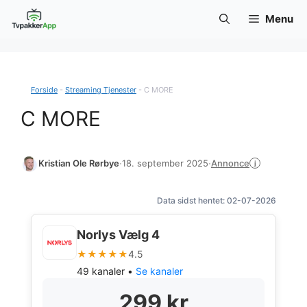
Hop
Menu
til
indhold
Forside
-
Streaming Tjenester
-
C MORE
C MORE
Annonce
Kristian Ole Rørbye
·
18. september 2025
·
i
Data sidst hentet: 02-07-2026
Norlys Vælg 4
★★★★★
4.5
49 kanaler •
Se kanaler
299 kr