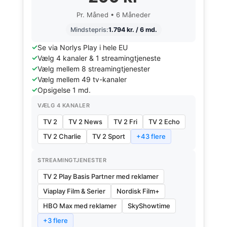
Pr. Måned • 6 Måneder
Mindstepris:
1.794 kr. / 6 md.
Se via Norlys Play i hele EU
Vælg 4 kanaler & 1 streamingtjeneste
Vælg mellem 8 streamingtjenester
Vælg mellem 49 tv-kanaler
Opsigelse 1 md.
VÆLG 4 KANALER
TV 2
TV 2 News
TV 2 Fri
TV 2 Echo
TV 2 Charlie
TV 2 Sport
+43 flere
STREAMINGTJENESTER
TV 2 Play Basis Partner med reklamer
Viaplay Film & Serier
Nordisk Film+
HBO Max med reklamer
SkyShowtime
+3 flere