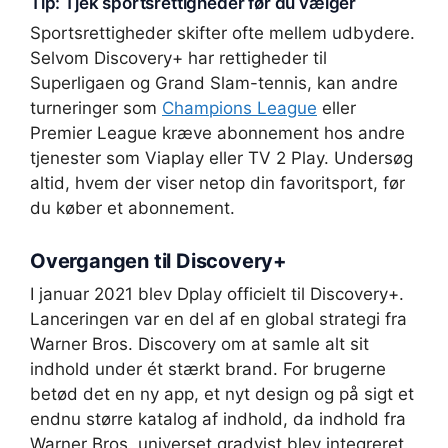
Tip: Tjek sportsrettigheder før du vælger
Sportsrettigheder skifter ofte mellem udbydere.
Selvom Discovery+ har rettigheder til
Superligaen og Grand Slam-tennis, kan andre
turneringer som
Champions League
eller
Premier League kræve abonnement hos andre
tjenester som Viaplay eller TV 2 Play. Undersøg
altid, hvem der viser netop din favoritsport, før
du køber et abonnement.
Overgangen til Discovery+
I januar 2021 blev Dplay officielt til Discovery+.
Lanceringen var en del af en global strategi fra
Warner Bros. Discovery om at samle alt sit
indhold under ét stærkt brand. For brugerne
betød det en ny app, et nyt design og på sigt et
endnu større katalog af indhold, da indhold fra
Warner Bros. universet gradvist blev integreret.