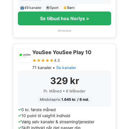
49 kanaler
Sport
Børn
Se tilbud hos Norlys >
Annonce
YouSee YouSee Play 10
★★★★★
4.5
71 kanaler •
Se kanaler
329 kr
Pr. Måned • 6 Måneder
Mindstepris:
1.645 kr. / 6 md.
0 kr. første måned
10 point til valgfrit indhold
Vælg selv kanaler & streamingtjenester
Skift indhold når det passer dig