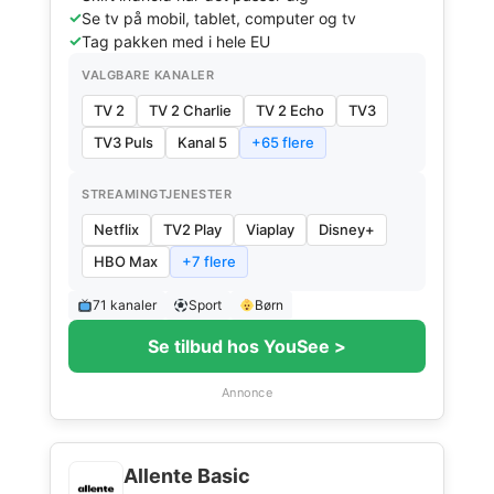
Se tv på mobil, tablet, computer og tv
Tag pakken med i hele EU
VALGBARE KANALER
TV 2
TV 2 Charlie
TV 2 Echo
TV3
TV3 Puls
Kanal 5
+65 flere
STREAMINGTJENESTER
Netflix
TV2 Play
Viaplay
Disney+
HBO Max
+7 flere
71 kanaler
Sport
Børn
Se tilbud hos YouSee >
Annonce
Allente Basic