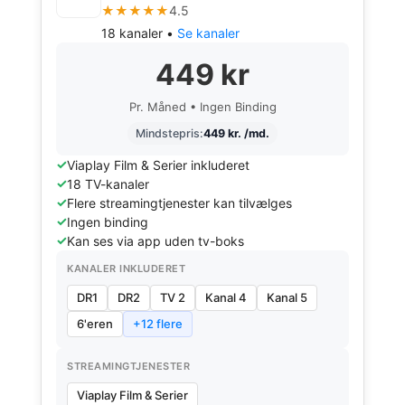
★★★★★
4.5
18 kanaler •
Se kanaler
449 kr
Pr. Måned • Ingen Binding
Mindstepris:
449 kr. /md.
Viaplay Film & Serier inkluderet
18 TV-kanaler
Flere streamingtjenester kan tilvælges
Ingen binding
Kan ses via app uden tv-boks
KANALER INKLUDERET
DR1
DR2
TV 2
Kanal 4
Kanal 5
6'eren
+12 flere
STREAMINGTJENESTER
Viaplay Film & Serier