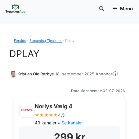
Hop
Menu
til
indhold
Forside
-
Streaming Tjenester
-
Dplay
DPLAY
Annonce
Kristian Ole Rørbye
·
18. september 2025
·
i
Data sidst hentet: 02-07-2026
Norlys Vælg 4
★★★★★
4.5
49 kanaler •
Se kanaler
299 kr