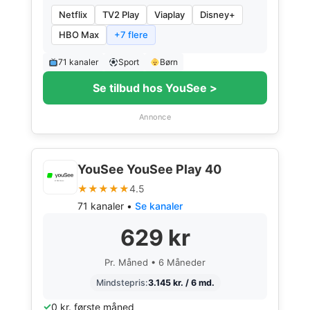
Netflix
TV2 Play
Viaplay
Disney+
HBO Max
+7 flere
71 kanaler
Sport
Børn
Se tilbud hos YouSee >
Annonce
YouSee YouSee Play 40
★★★★★
4.5
71 kanaler •
Se kanaler
629 kr
Pr. Måned • 6 Måneder
Mindstepris:
3.145 kr. / 6 md.
0 kr. første måned