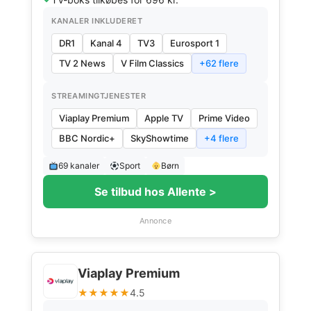
KANALER INKLUDERET
DR1
Kanal 4
TV3
Eurosport 1
TV 2 News
V Film Classics
+62 flere
STREAMINGTJENESTER
Viaplay Premium
Apple TV
Prime Video
BBC Nordic+
SkyShowtime
+4 flere
69 kanaler
Sport
Børn
Se tilbud hos Allente >
Annonce
Viaplay Premium
★★★★★
4.5