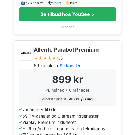
62 kanaler
Sport
Børn
Se tilbud hos YouSee >
Annonce
Allente Parabol Premium
★★★★★
4.5
69 kanaler •
Se kanaler
899 kr
Pr. Måned • 6 Måneder
Mindstepris:
3.596 kr. / 6 md.
2 måneder til 0 kr.
69 TV-kanaler og 9 streamingtjenester
Viaplay Premium inkluderet
+ 29 kr./md. i distributions- og teknikgebyr
TV-boks tilkøbes for 696 kr.