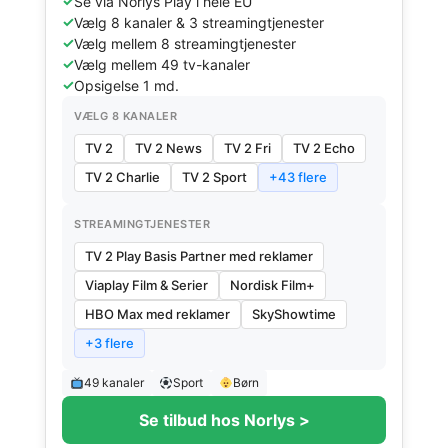
Se via Norlys Play i hele EU
Vælg 8 kanaler & 3 streamingtjenester
Vælg mellem 8 streamingtjenester
Vælg mellem 49 tv-kanaler
Opsigelse 1 md.
VÆLG 8 KANALER
TV 2
TV 2 News
TV 2 Fri
TV 2 Echo
TV 2 Charlie
TV 2 Sport
+43 flere
STREAMINGTJENESTER
TV 2 Play Basis Partner med reklamer
Viaplay Film & Serier
Nordisk Film+
HBO Max med reklamer
SkyShowtime
+3 flere
49 kanaler
Sport
Børn
Se tilbud hos Norlys >