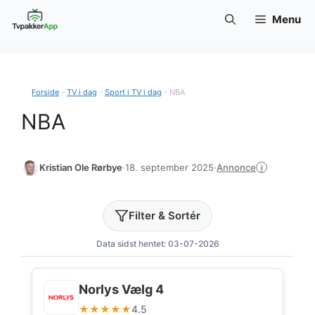
Hop
Menu
til
indhold
Forside
-
TV i dag
-
Sport i TV i dag
-
NBA
NBA
Annonce
Kristian Ole Rørbye
·
18. september 2025
·
i
Filter & Sortér
Data sidst hentet: 03-07-2026
Norlys Vælg 4
★★★★★
4.5