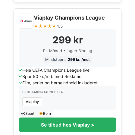
Viaplay Champions League
★★★★★
4.5
299 kr
Pr. Måned • Ingen Binding
Mindstepris:
299 kr. /md.
Hele UEFA Champions League live
Spar 50 kr./md. med Reklamer
Film, serier og børneindhold inkluderet
STREAMINGTJENESTER
Viaplay
Sport
Børn
Se tilbud hos Viaplay >