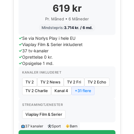
619 kr
Pr. Måned • 6 Måneder
Mindstepris:
3.714 kr. / 6 md.
Se via Norlys Play i hele EU
Viaplay Film & Serier inkluderet
37 tv-kanaler
Oprettelse 0 kr.
Opsigelse 1 md.
KANALER INKLUDERET
TV 2
TV 2 News
TV 2 Fri
TV 2 Echo
TV 2 Charlie
Kanal 4
+31 flere
STREAMINGTJENESTER
Viaplay Film & Serier
37 kanaler
Sport
Børn