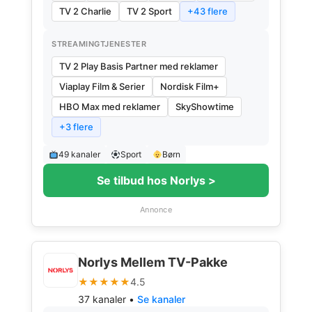
TV 2 Charlie
TV 2 Sport
+43 flere
STREAMINGTJENESTER
TV 2 Play Basis Partner med reklamer
Viaplay Film & Serier
Nordisk Film+
HBO Max med reklamer
SkyShowtime
+3 flere
49 kanaler
Sport
Børn
Se tilbud hos Norlys >
Annonce
Norlys Mellem TV-Pakke
★★★★★
4.5
37 kanaler •
Se kanaler