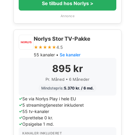
Se tilbud hos Norlys >
Annonce
Norlys Stor TV-Pakke
★★★★★
4.5
55 kanaler •
Se kanaler
895 kr
Pr. Måned • 6 Måneder
Mindstepris:
5.370 kr. / 6 md.
Se via Norlys Play i hele EU
5 streamingtjenester inkluderet
55 tv-kanaler
Oprettelse 0 kr.
Opsigelse 1 md.
KANALER INKLUDERET