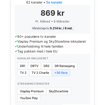
62 kanaler •
Se kanaler
869 kr
Pr. Måned • 6 Måneder
Mindstepris:
5.214 kr. / 6 md.
60+ populære tv-kanaler
Viaplay Premium og SkyShowtime inkluderet
Underholdning til hele familien
Tag pakken med i hele EU
KANALER INKLUDERET
DR1
DRTV
DR2
DR Ramasjang
TV 2
TV 2 Charlie
+56 flere
STREAMINGTJENESTER
Viaplay Premium
SkyShowtime
YouSee Play