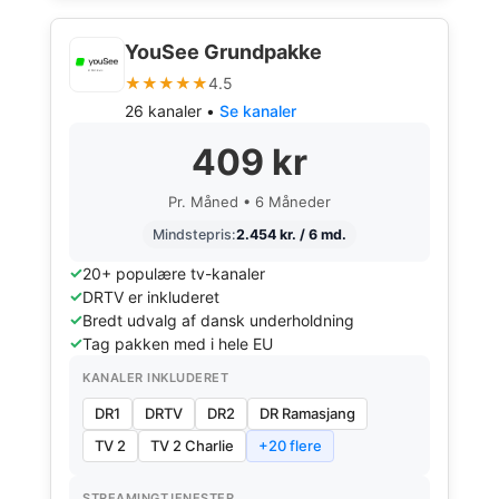
YouSee Grundpakke
★★★★★
4.5
26 kanaler •
Se kanaler
409 kr
Pr. Måned • 6 Måneder
Mindstepris:
2.454 kr. / 6 md.
20+ populære tv-kanaler
DRTV er inkluderet
Bredt udvalg af dansk underholdning
Tag pakken med i hele EU
KANALER INKLUDERET
DR1
DRTV
DR2
DR Ramasjang
TV 2
TV 2 Charlie
+20 flere
STREAMINGTJENESTER