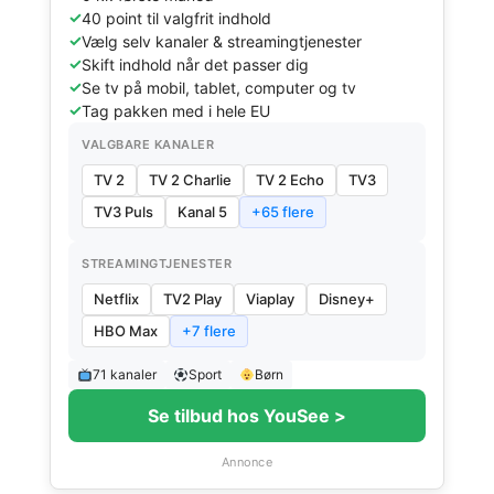
40 point til valgfrit indhold
Vælg selv kanaler & streamingtjenester
Skift indhold når det passer dig
Se tv på mobil, tablet, computer og tv
Tag pakken med i hele EU
VALGBARE KANALER
TV 2
TV 2 Charlie
TV 2 Echo
TV3
TV3 Puls
Kanal 5
+65 flere
STREAMINGTJENESTER
Netflix
TV2 Play
Viaplay
Disney+
HBO Max
+7 flere
71 kanaler
Sport
Børn
Se tilbud hos YouSee >
Annonce