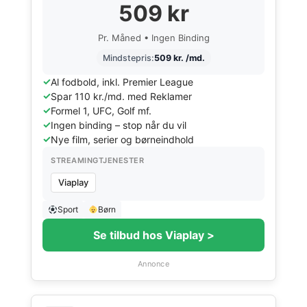
509 kr
Pr. Måned • Ingen Binding
Mindstepris:
509 kr. /md.
Al fodbold, inkl. Premier League
Spar 110 kr./md. med Reklamer
Formel 1, UFC, Golf mf.
Ingen binding – stop når du vil
Nye film, serier og børneindhold
STREAMINGTJENESTER
Viaplay
Sport
Børn
Se tilbud hos Viaplay >
Annonce