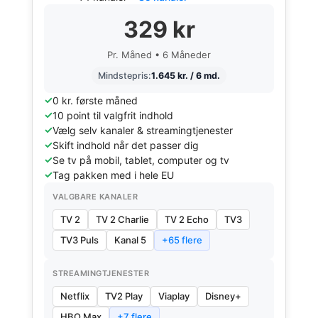
329 kr
Pr. Måned • 6 Måneder
Mindstepris:
1.645 kr. / 6 md.
0 kr. første måned
10 point til valgfrit indhold
Vælg selv kanaler & streamingtjenester
Skift indhold når det passer dig
Se tv på mobil, tablet, computer og tv
Tag pakken med i hele EU
VALGBARE KANALER
TV 2
TV 2 Charlie
TV 2 Echo
TV3
TV3 Puls
Kanal 5
+65 flere
STREAMINGTJENESTER
Netflix
TV2 Play
Viaplay
Disney+
HBO Max
+7 flere