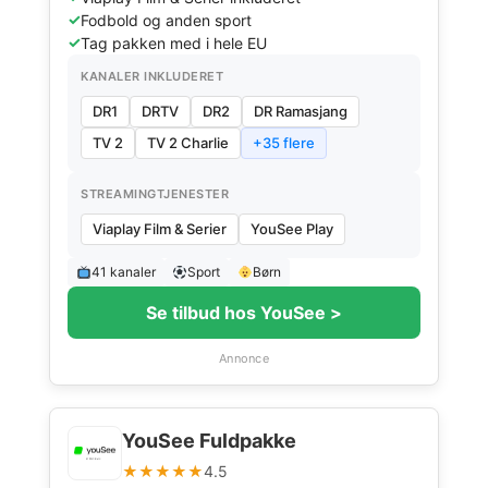
Fodbold og anden sport
Tag pakken med i hele EU
KANALER INKLUDERET
DR1
DRTV
DR2
DR Ramasjang
TV 2
TV 2 Charlie
+35 flere
STREAMINGTJENESTER
Viaplay Film & Serier
YouSee Play
41 kanaler
Sport
Børn
Se tilbud hos YouSee >
Annonce
YouSee Fuldpakke
★★★★★
4.5