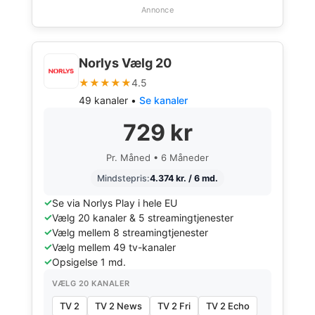
Annonce
Norlys Vælg 20
★★★★★
4.5
49 kanaler •
Se kanaler
729 kr
Pr. Måned • 6 Måneder
Mindstepris:
4.374 kr. / 6 md.
Se via Norlys Play i hele EU
Vælg 20 kanaler & 5 streamingtjenester
Vælg mellem 8 streamingtjenester
Vælg mellem 49 tv-kanaler
Opsigelse 1 md.
VÆLG 20 KANALER
TV 2
TV 2 News
TV 2 Fri
TV 2 Echo