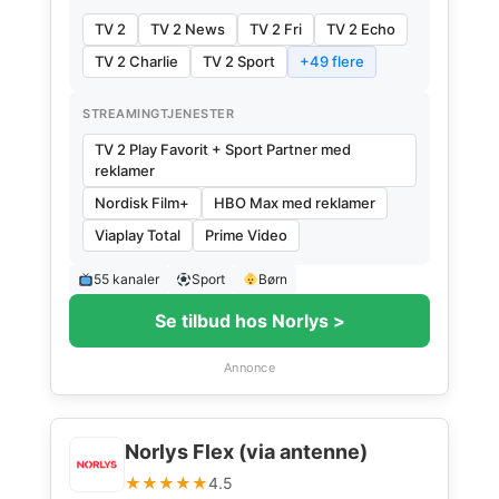
TV 2
TV 2 News
TV 2 Fri
TV 2 Echo
TV 2 Charlie
TV 2 Sport
+49 flere
STREAMINGTJENESTER
TV 2 Play Favorit + Sport Partner med
reklamer
Nordisk Film+
HBO Max med reklamer
Viaplay Total
Prime Video
55 kanaler
Sport
Børn
Se tilbud hos Norlys >
Annonce
Norlys Flex (via antenne)
★★★★★
4.5