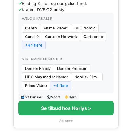
Binding 6 mdr. og opsigelse 1 md.
Kræver DVB-T2-udstyr
VÆLG 8 KANALER
6'eren
Animal Planet
BBC Nordic
Canal 9
Cartoon Network
Cartoonito
+44 flere
STREAMINGTJENESTER
Deezer Family
Deezer Premium
HBO Max med reklamer
Nordisk Film+
Prime Video
+4 flere
50 kanaler
Sport
Børn
Se tilbud hos Norlys >
Annonce