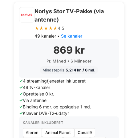
Norlys Stor TV-Pakke (via
antenne)
★★★★★
4.5
49 kanaler •
Se kanaler
869 kr
Pr. Måned • 6 Måneder
Mindstepris:
5.214 kr. / 6 md.
4 streamingtjenester inkluderet
49 tv-kanaler
Oprettelse 0 kr.
Via antenne
Binding 6 mdr. og opsigelse 1 md.
Kræver DVB-T2-udstyr
KANALER INKLUDERET
6'eren
Animal Planet
Canal 9