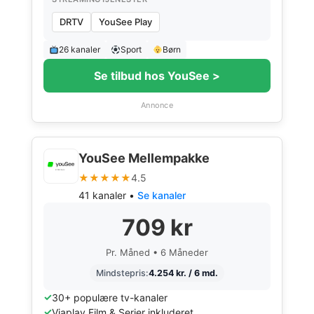
DRTV
YouSee Play
26 kanaler
Sport
Børn
Se tilbud hos YouSee >
Annonce
YouSee Mellempakke
★★★★★
4.5
41 kanaler •
Se kanaler
709 kr
Pr. Måned • 6 Måneder
Mindstepris:
4.254 kr. / 6 md.
30+ populære tv-kanaler
Viaplay Film & Serier inkluderet