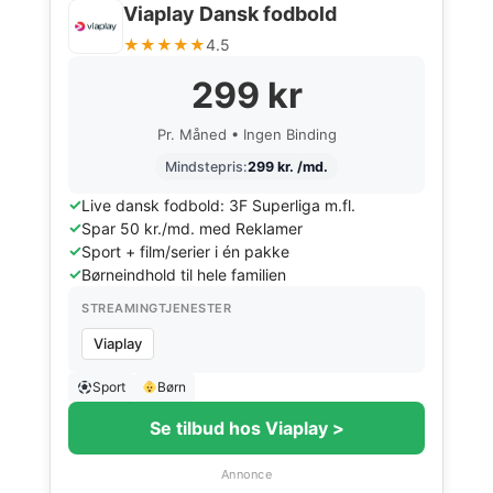
Viaplay Dansk fodbold
★★★★★
4.5
299 kr
Pr. Måned • Ingen Binding
Mindstepris:
299 kr. /md.
Live dansk fodbold: 3F Superliga m.fl.
Spar 50 kr./md. med Reklamer
Sport + film/serier i én pakke
Børneindhold til hele familien
STREAMINGTJENESTER
Viaplay
Sport
Børn
Se tilbud hos Viaplay >
Annonce