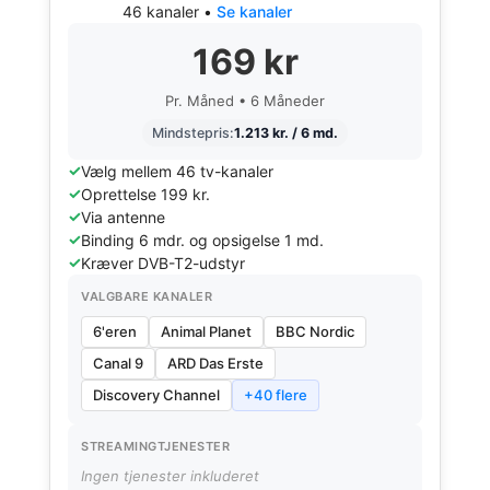
46 kanaler •
Se kanaler
169 kr
Pr. Måned • 6 Måneder
Mindstepris:
1.213 kr. / 6 md.
Vælg mellem 46 tv-kanaler
Oprettelse 199 kr.
Via antenne
Binding 6 mdr. og opsigelse 1 md.
Kræver DVB-T2-udstyr
VALGBARE KANALER
6'eren
Animal Planet
BBC Nordic
Canal 9
ARD Das Erste
Discovery Channel
+40 flere
STREAMINGTJENESTER
Ingen tjenester inkluderet