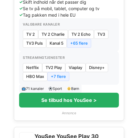
Skift indhold når det passer dig
Se tv på mobil, tablet, computer og tv
Tag pakken med i hele EU
VALGBARE KANALER
TV 2
TV 2 Charlie
TV 2 Echo
TV3
TV3 Puls
Kanal 5
+65 flere
STREAMINGTJENESTER
Netflix
TV2 Play
Viaplay
Disney+
HBO Max
+7 flere
71 kanaler
Sport
Børn
Se tilbud hos YouSee >
Annonce
YouSee YouSee Play 30