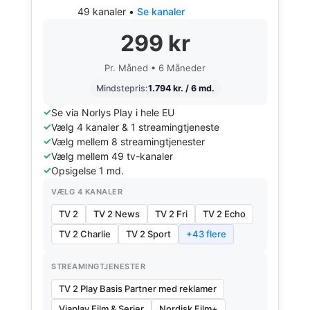
49 kanaler •
Se kanaler
299 kr
Pr. Måned • 6 Måneder
Mindstepris:
1.794 kr. / 6 md.
Se via Norlys Play i hele EU
Vælg 4 kanaler & 1 streamingtjeneste
Vælg mellem 8 streamingtjenester
Vælg mellem 49 tv-kanaler
Opsigelse 1 md.
VÆLG 4 KANALER
TV 2
TV 2 News
TV 2 Fri
TV 2 Echo
TV 2 Charlie
TV 2 Sport
+43 flere
STREAMINGTJENESTER
TV 2 Play Basis Partner med reklamer
Viaplay Film & Serier
Nordisk Film+