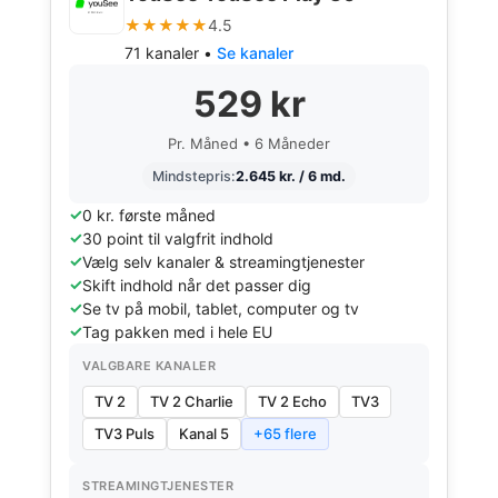
★★★★★
4.5
71 kanaler •
Se kanaler
529 kr
Pr. Måned • 6 Måneder
Mindstepris:
2.645 kr. / 6 md.
0 kr. første måned
30 point til valgfrit indhold
Vælg selv kanaler & streamingtjenester
Skift indhold når det passer dig
Se tv på mobil, tablet, computer og tv
Tag pakken med i hele EU
VALGBARE KANALER
TV 2
TV 2 Charlie
TV 2 Echo
TV3
TV3 Puls
Kanal 5
+65 flere
STREAMINGTJENESTER