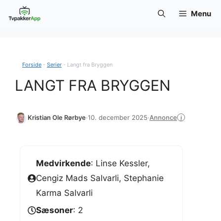
Hop
Menu
til
indhold
Forside
-
Serier
-
Langt fra Bryggen
LANGT FRA BRYGGEN
Annonce
Kristian Ole Rørbye
·
10. december 2025
·
i
Medvirkende
: Linse Kessler,
Cengiz Mads Salvarli, Stephanie
Karma Salvarli
Sæsoner
: 2