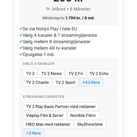
Pr. Måned • 6 Måneder
Mindstepris:
1.794 kr. / 6 md.
Se via Norlys Play i hele EU
Vælg 4 kanaler & 1 streamingtjeneste
Vælg mellem 8 streamingtjenester
Vælg mellem 49 tv-kanaler
Opsigelse 1 md.
VÆLG 4 KANALER
TV 2
TV 2 News
TV 2 Fri
TV 2 Echo
TV 2 Charlie
TV 2 Sport
+43 flere
STREAMINGTJENESTER
TV 2 Play Basis Partner med reklamer
Viaplay Film & Serier
Nordisk Film+
HBO Max med reklamer
SkyShowtime
+3 flere