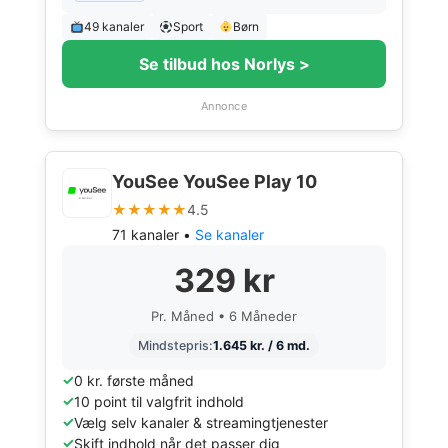
49 kanaler
Sport
Børn
Se tilbud hos Norlys >
Annonce
YouSee YouSee Play 10
★★★★★
4.5
71 kanaler •
Se kanaler
329 kr
Pr. Måned • 6 Måneder
Mindstepris:
1.645 kr. / 6 md.
0 kr. første måned
10 point til valgfrit indhold
Vælg selv kanaler & streamingtjenester
Skift indhold når det passer dig