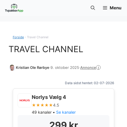
Hop
Menu
til
indhold
Forside
-
Travel Channel
TRAVEL CHANNEL
Annonce
Kristian Ole Rørbye
·
9. oktober 2025
·
i
Data sidst hentet: 02-07-2026
Norlys Vælg 4
★★★★★
4.5
49 kanaler •
Se kanaler
299 kr