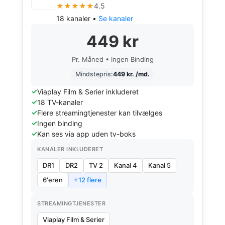
★★★★★
4.5
18 kanaler •
Se kanaler
449 kr
Pr. Måned • Ingen Binding
Mindstepris:
449 kr. /md.
Viaplay Film & Serier inkluderet
18 TV-kanaler
Flere streamingtjenester kan tilvælges
Ingen binding
Kan ses via app uden tv-boks
KANALER INKLUDERET
DR1
DR2
TV 2
Kanal 4
Kanal 5
6'eren
+12 flere
STREAMINGTJENESTER
Viaplay Film & Serier