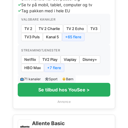
Se tv på mobil, tablet, computer og tv
Tag pakken med i hele EU
VALGBARE KANALER
TV 2
TV 2 Charlie
TV 2 Echo
TV3
TV3 Puls
Kanal 5
+65 flere
STREAMINGTJENESTER
Netflix
TV2 Play
Viaplay
Disney+
HBO Max
+7 flere
71 kanaler
Sport
Børn
Se tilbud hos YouSee >
Annonce
Allente Basic