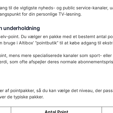
ang til de vigtigste nyheds- og public service-kanaler,
angspunkt for din personlige TV-løsning.
n underholdning
lv-point. Du vælger en pakke med et bestemt antal poin
an bruge i Altibox’ “pointbutik” til at købe adgang til ek
int, mens mere specialiserede kanaler som sport- eller f
rdi, som ofte afspejler deres normale abonnementspris.
elser af pointpakker, så du kan vælge det niveau, der pas
ver de typiske pakker.
Antal Point