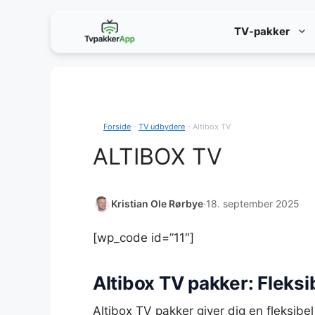
Hop
TV-pakker
til
indhold
Forside
-
TV udbydere
-
Altibox TV
ALTIBOX TV
Kristian Ole Rørbye
·
18. september 2025
[wp_code id=”11″]
Altibox TV pakker: Fleks
Altibox TV pakker giver dig en fleksib