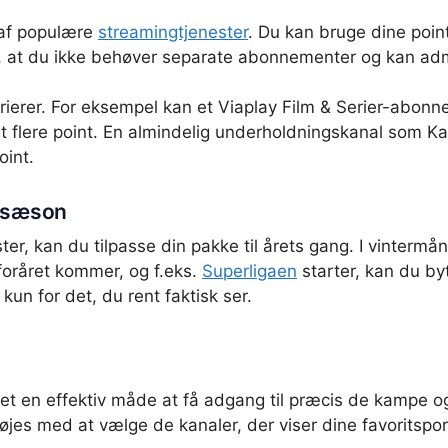
n af populære
streamingtjenester
. Du kan bruge dine poin
 at du ikke behøver separate abonnementer og kan admin
arierer. For eksempel kan et Viaplay Film & Serier-abon
t flere point. En almindelig underholdningskanal som Ka
int.
r sæson
ester, kan du tilpasse din pakke til årets gang. I vinter
foråret kommer, og f.eks.
Superligaen
starter, kan du by
un for det, du rent faktisk ser.
t en effektiv måde at få adgang til præcis de kampe og t
øjes med at vælge de kanaler, der viser dine favoritspo