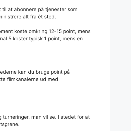
t til at abonnere på tjenester som
istrere alt fra ét sted.
nement koste omkring 12-15 point, mens
nal 5 koster typisk 1 point, mens en
månederne kan du bruge point på
tte filmkanalerne ud med
urneringer, man vil se. I stedet for at
rtsgrene.