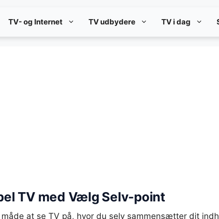
TV- og Internet
TV udbydere
TV i dag
ibel TV med Vælg Selv-point
el måde at se TV på, hvor du selv sammensætter dit indh