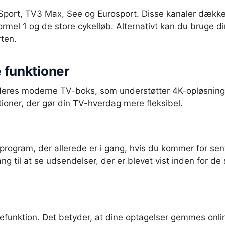
port, TV3 Max, See og Eurosport. Disse kanaler dækker
mel 1 og de store cykelløb. Alternativt kan du bruge d
rten.
 funktioner
deres moderne TV-boks, som understøtter 4K-opløsning o
oner, der gør din TV-hverdag mere fleksibel.
program, der allerede er i gang, hvis du kommer for sen
ang til at se udsendelser, der er blevet vist inden for d
unktion. Det betyder, at dine optagelser gemmes online