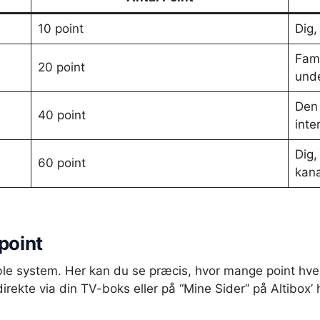
10 point
Dig,
Fami
20 point
unde
Den 
40 point
inte
Dig,
60 point
kana
point
ksible system. Her kan du se præcis, hvor mange point hve
 direkte via din TV-boks eller på “Mine Sider” på Altibox